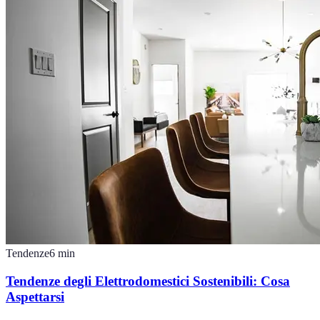
Tendenze
6
min
Tendenze degli Elettrodomestici Sostenibili: Cosa
Aspettarsi