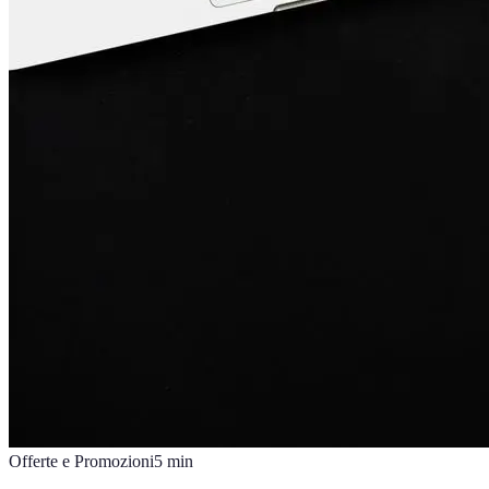
Offerte e Promozioni
5
min