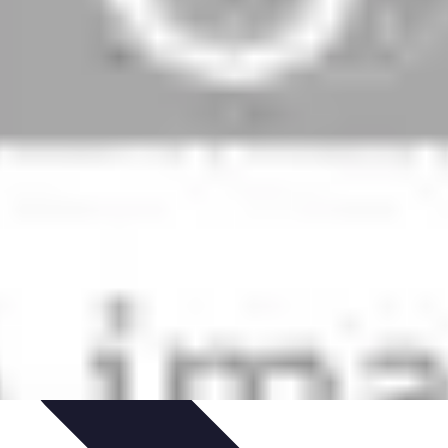
pirapolvere
Tendenze