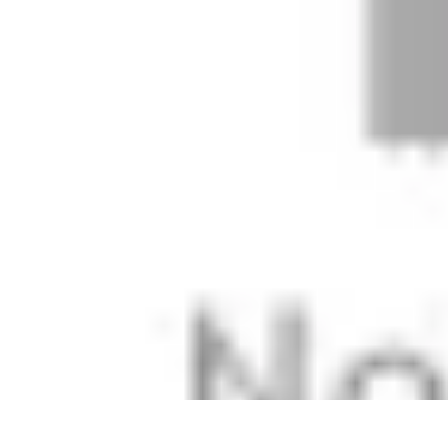
Electro Shopping
Smartphone e Accessori
Elettrodomestici Sostenibili
Elettrodomestici
As
Electro Shopping