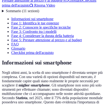
Prestare attenzione al prezzo e al budget
FAQ
Glossario
Checklist
prima dell'acquisto
📺 Risorsa Video
Sommario
(
11
sezioni
)
Informazioni sui smartphone
Fase 1: Identifica le tue esigenze
Fase 2: Conoscere le specifiche tecniche
Fase 3: Confronto tra i modelli
Fase 4: Considerare la durata della batteria
Fase 5: Prestare attenzione al prezzo e al budget
FAQ
Glossario
Checklist prima dell'acquisto
Informazioni sui smartphone
Negli ultimi anni, la scelta di uno smartphone è diventata sempre più
complessa. Con una varietà di opzioni disponibili sul mercato, è
fondamentale capire quali siano realmente le proprie necessità per
scegliere il
miglior smartphone
. Gli smartphone non sono più solo
strumenti per effettuare chiamate; sono diventati dispositivi
multifunzione che ci accompagnano nelle nostre attività quotidiane.
Secondo
Statista
, nel 2025, oltre il 75% della popolazione mondiale
possedeva uno smartphone. Questo dato evidenzia l'importanza di