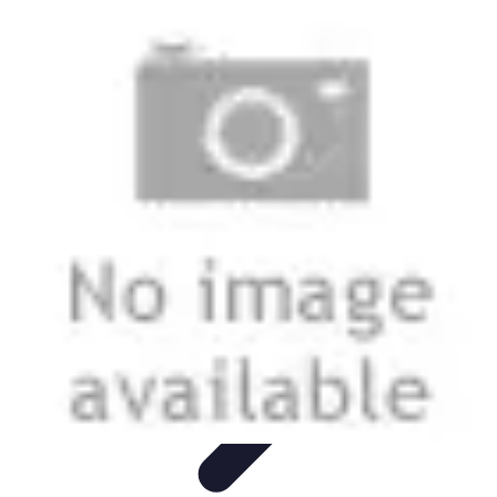
Electro Shopping
Smartphone e Accessori
Elettrodomestici
Sostenibili
Elettrodomestici
Aspirapolvere
Tendenze
Electro Shopping