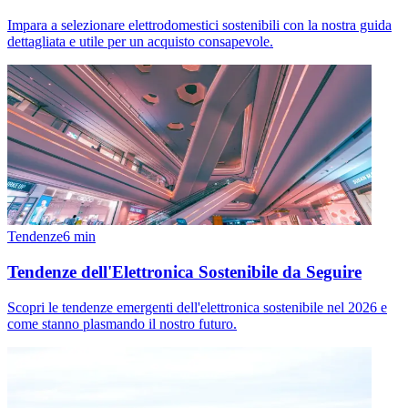
Impara a selezionare elettrodomestici sostenibili con la nostra guida
dettagliata e utile per un acquisto consapevole.
Tendenze
6
min
Tendenze dell'Elettronica Sostenibile da Seguire
Scopri le tendenze emergenti dell'elettronica sostenibile nel 2026 e
come stanno plasmando il nostro futuro.