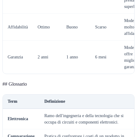
prestaz
superla
Modell
Affidabilità
Ottimo
Buono
Scarso
molto
affidab
Modell
offre la
Garanzia
2 anni
1 anno
6 mesi
miglior
garanzi
## Glossario
Term
Definizione
Ramo dell'ingegneria e della tecnologia che si
Elettronica
occupa di circuiti e componenti elettronici.
Comparazione
Pratica di confrontare i costi di un prodotto in