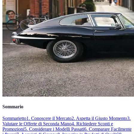
Sommario
Sommarietto
1. Conoscere il Mercato
2. Aspetta il Giusto Momento
3.
Valutare le Offerte di Seconda Mano
4. Richiedere Sconti e
Promozioni
5. Considerare i Modelli Passati
6. Comparare Facilmente