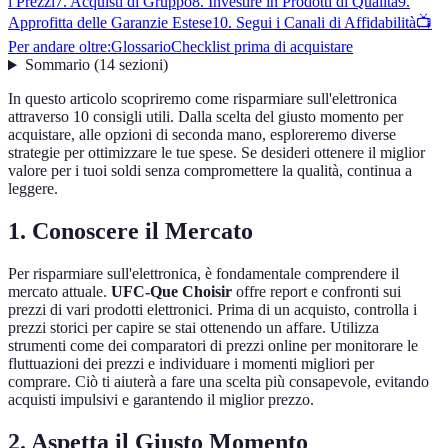
i Prezzi
7. Acquisti di Gruppo
8. Investire in Prodotti di Qualità
9.
Approfitta delle Garanzie Estese
10. Segui i Canali di Affidabilità
📺
Per andare oltre:
Glossario
Checklist prima di acquistare
Sommario
(
14
sezioni
)
In questo articolo scopriremo come risparmiare sull'elettronica
attraverso 10 consigli utili. Dalla scelta del giusto momento per
acquistare, alle opzioni di seconda mano, esploreremo diverse
strategie per ottimizzare le tue spese. Se desideri ottenere il miglior
valore per i tuoi soldi senza compromettere la qualità, continua a
leggere.
1. Conoscere il Mercato
Per risparmiare sull'elettronica, è fondamentale comprendere il
mercato attuale.
UFC-Que Choisir
offre report e confronti sui
prezzi di vari prodotti elettronici. Prima di un acquisto, controlla i
prezzi storici per capire se stai ottenendo un affare. Utilizza
strumenti come dei comparatori di prezzi online per monitorare le
fluttuazioni dei prezzi e individuare i momenti migliori per
comprare. Ciò ti aiuterà a fare una scelta più consapevole, evitando
acquisti impulsivi e garantendo il miglior prezzo.
2. Aspetta il Giusto Momento