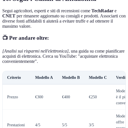
Segui agricoltori, esperti e siti di recensioni come
TechRadar
e
CNET
per rimanere aggiornato su consigli e prodotti. Associarti con
diverse fonti affidabili ti aiuterà a evitare truffe e ad ottenere il
massimo valore.
📺 Per andare oltre:
[Analisi sui risparmi nell'elettronica]
, una guida su come pianificare
acquisti di elettronica. Cerca su YouTube: "acquistare elettronica
convenientemente".
Criterio
Modello A
Modello B
Modello C
Verdic
Modell
Prezzo
€300
€400
€250
è il più
conven
Modell
offre
Prestazioni
4/5
5/5
3/5