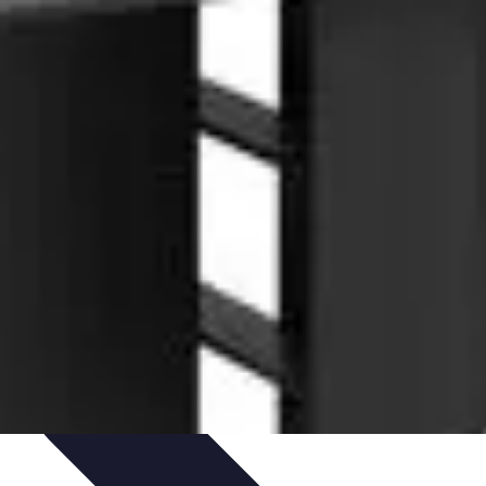
pirapolvere
Tendenze