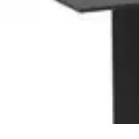
Electro Shopping
Smartphone e Accessori
Elettrodomestici Sostenibili
Elettrodomestici
As
Electro Shopping