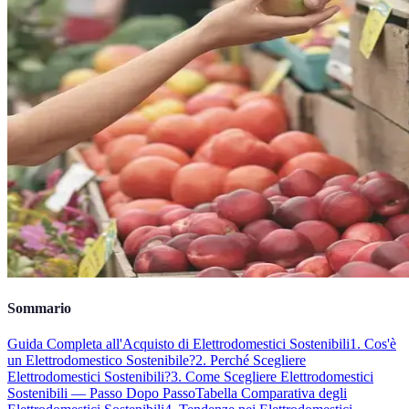
Sommario
Guida Completa all'Acquisto di Elettrodomestici Sostenibili
1. Cos'è
un Elettrodomestico Sostenibile?
2. Perché Scegliere
Elettrodomestici Sostenibili?
3. Come Scegliere Elettrodomestici
Sostenibili — Passo Dopo Passo
Tabella Comparativa degli