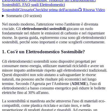
Elettrodomestici Sostenibili
4. Tendenze nei Elettrodomestici
Sostenibili
5. FAQ sugli Elettrodomestici
Sostenibili
Glossario
Checklist prima dell'acquisto
📺 Risorsa Video
Sommario
(
10
sezioni
)
Nel mondo moderno, l'attenzione verso l'ambiente è diventata
cruciale. Gli
elettrodomestici sostenibili
giocano un ruolo
fondamentale nel ridurre le emissioni di carbonio e nel risparmiare
risorse. In questa guida, esploreremo cosa sono gli elettrodomestici
sostenibili, perché sono importanti e come sceglierli correttamente.
1. Cos'è un Elettrodomestico Sostenibile?
Gli elettrodomestici sostenibili sono dispositivi progettati per
consumare meno energia, utilizzare materiali riciclabili e avere un
minore impatto ambientale rispetto agli elettrodomestici tradizionali.
Questi dispositivi non solo aiutano a salvaguardare le risorse
naturali, ma possono anche risultare più economici nel lungo
termine. Secondo l'Agenzia per l'Ambiente (
ADEME
), l'uso di
elettrodomestici a basso consumo energetico può ridurre le bollette
elettriche fino al 30% all'anno.
La sostenibilità si manifesta anche attraverso l'uso di materiali eco-
compatibili, come plastica riciclata e acciaio inox, e nella
progettazione di prodotti duraturi e riparabili. Ad esempio, un