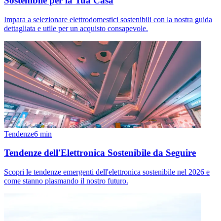
Sostenibile per la Tua Casa
Impara a selezionare elettrodomestici sostenibili con la nostra guida
dettagliata e utile per un acquisto consapevole.
Tendenze
6
min
Tendenze dell'Elettronica Sostenibile da Seguire
Scopri le tendenze emergenti dell'elettronica sostenibile nel 2026 e
come stanno plasmando il nostro futuro.