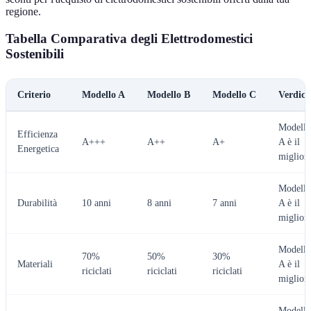
regione.
Tabella Comparativa degli Elettrodomestici
Sostenibili
Criterio
Modello A
Modello B
Modello C
Verdict
Modello
Efficienza
A+++
A++
A+
A è il
Energetica
miglior
Modello
Durabilità
10 anni
8 anni
7 anni
A è il
miglior
Modello
70%
50%
30%
Materiali
A è il
riciclati
riciclati
riciclati
miglior
Modello