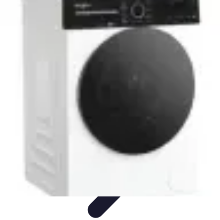
Electro Shopping
Smartphone e Accessori
Elettrodomestici
Sostenibili
Elettrodomestici
Aspirapolvere
Tendenze
Electro Shopping