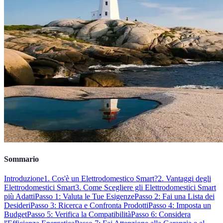
Sommario
Introduzione
1. Cos'è un Elettrodomestico Smart?
2. Vantaggi degli
Elettrodomestici Smart
3. Come Scegliere gli Elettrodomestici Smart
più Adatti
Passo 1: Valuta le Tue Esigenze
Passo 2: Fai una Lista dei
Desideri
Passo 3: Ricerca e Confronta Prodotti
Passo 4: Imposta un
Budget
Passo 5: Verifica la Compatibilità
Passo 6: Considera