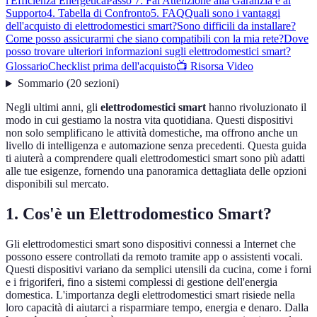
l'Efficienza Energetica
Passo 7: Fai Attenzione alla Garanzia e al
Supporto
4. Tabella di Confronto
5. FAQ
Quali sono i vantaggi
dell'acquisto di elettrodomestici smart?
Sono difficili da installare?
Come posso assicurarmi che siano compatibili con la mia rete?
Dove
posso trovare ulteriori informazioni sugli elettrodomestici smart?
Glossario
Checklist prima dell'acquisto
📺 Risorsa Video
Sommario
(
20
sezioni
)
Negli ultimi anni, gli
elettrodomestici smart
hanno rivoluzionato il
modo in cui gestiamo la nostra vita quotidiana. Questi dispositivi
non solo semplificano le attività domestiche, ma offrono anche un
livello di intelligenza e automazione senza precedenti. Questa guida
ti aiuterà a comprendere quali elettrodomestici smart sono più adatti
alle tue esigenze, fornendo una panoramica dettagliata delle opzioni
disponibili sul mercato.
1. Cos'è un Elettrodomestico Smart?
Gli elettrodomestici smart sono dispositivi connessi a Internet che
possono essere controllati da remoto tramite app o assistenti vocali.
Questi dispositivi variano da semplici utensili da cucina, come i forni
e i frigoriferi, fino a sistemi complessi di gestione dell'energia
domestica. L'importanza degli elettrodomestici smart risiede nella
loro capacità di aiutarci a risparmiare tempo, energia e denaro. Dalla