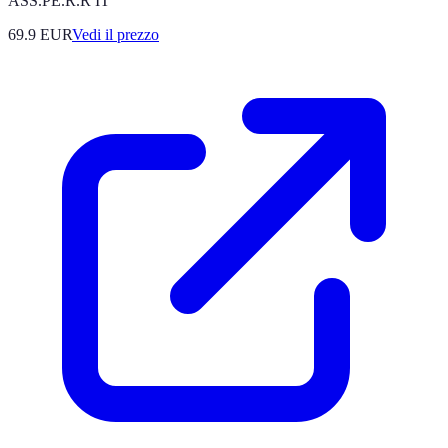
ASS.PE.R.R IT
69.9
EUR
Vedi il prezzo