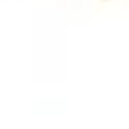
Electro Shopping
Smartphone e Accessori
Elettrodomestici Sostenibili
Elettrodomestici
As
Electro Shopping