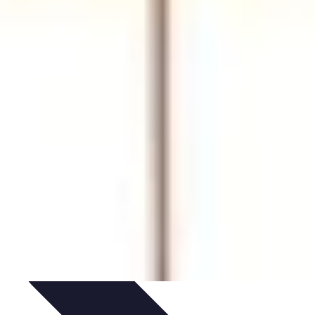
pirapolvere
Tendenze