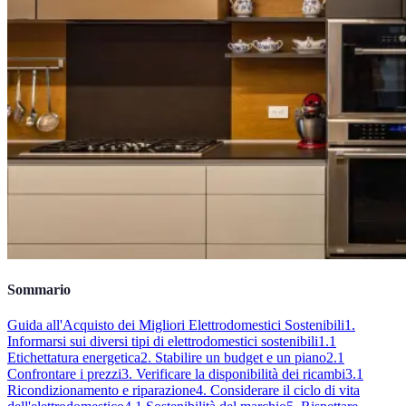
Sommario
Guida all'Acquisto dei Migliori Elettrodomestici Sostenibili
1.
Informarsi sui diversi tipi di elettrodomestici sostenibili
1.1
Etichettatura energetica
2. Stabilire un budget e un piano
2.1
Confrontare i prezzi
3. Verificare la disponibilità dei ricambi
3.1
Ricondizionamento e riparazione
4. Considerare il ciclo di vita