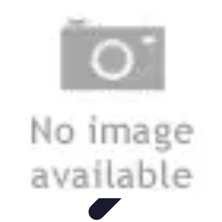
Electro Shopping
Smartphone e Accessori
Elettrodomestici
Sostenibili
Elettrodomestici
Aspirapolvere
Tendenze
Electro Shopping