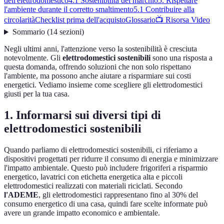
dell'elettrodomestico
4.1 Sostenibilità del marchio
5. Rispettare
l'ambiente durante il corretto smaltimento
5.1 Contribuire alla
circolarità
Checklist prima dell'acquisto
Glossario
📺 Risorsa Video
Sommario
(
14
sezioni
)
Negli ultimi anni, l'attenzione verso la sostenibilità è cresciuta
notevolmente. Gli
elettrodomestici sostenibili
sono una risposta a
questa domanda, offrendo soluzioni che non solo rispettano
l'ambiente, ma possono anche aiutare a risparmiare sui costi
energetici. Vediamo insieme come scegliere gli elettrodomestici
giusti per la tua casa.
1. Informarsi sui diversi tipi di
elettrodomestici sostenibili
Quando parliamo di elettrodomestici sostenibili, ci riferiamo a
dispositivi progettati per ridurre il consumo di energia e minimizzare
l'impatto ambientale. Questo può includere frigoriferi a risparmio
energetico, lavatrici con etichetta energetica alta e piccoli
elettrodomestici realizzati con materiali riciclati. Secondo
l'ADEME
, gli elettrodomestici rappresentano fino al 30% del
consumo energetico di una casa, quindi fare scelte informate può
avere un grande impatto economico e ambientale.