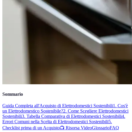
Sommario
Guida Completa all'Acquisto di Elettrodomestici Sostenibili
1. Cos'è
un Elettrodomestico Sostenibile?
2. Come Scegliere Elettrodomestici
Sostenibili
3. Tabella Comparativa di Elettrodomestici Sostenibili
4.
Errori Comuni nella Scelta di Elettrodomestici Sostenibili
5.
Checklist prima di un Acquisto
📺 Risorsa Video
Glossario
FAQ