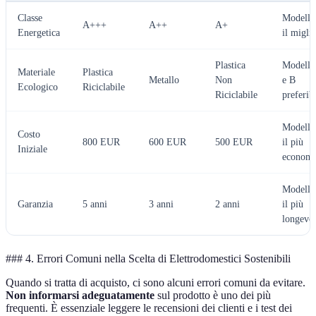
Classe
Modello
A+++
A++
A+
Energetica
il migli
Plastica
Modello
Materiale
Plastica
Metallo
Non
e B
Ecologico
Riciclabile
Riciclabile
preferibi
Modello
Costo
800 EUR
600 EUR
500 EUR
il più
Iniziale
economi
Modello
Garanzia
5 anni
3 anni
2 anni
il più
longevo
### 4. Errori Comuni nella Scelta di Elettrodomestici Sostenibili
Quando si tratta di acquisto, ci sono alcuni errori comuni da evitare.
Non informarsi adeguatamente
sul prodotto è uno dei più
frequenti. È essenziale leggere le recensioni dei clienti e i test dei