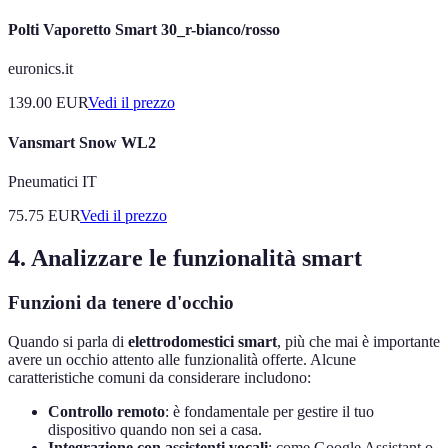
Polti Vaporetto Smart 30_r-bianco/rosso
euronics.it
139.00
EUR
Vedi il prezzo
Vansmart Snow WL2
Pneumatici IT
75.75
EUR
Vedi il prezzo
4. Analizzare le funzionalità smart
Funzioni da tenere d'occhio
Quando si parla di
elettrodomestici smart
, più che mai è importante
avere un occhio attento alle funzionalità offerte. Alcune
caratteristiche comuni da considerare includono:
Controllo remoto
: è fondamentale per gestire il tuo
dispositivo quando non sei a casa.
Integrazione con assistenti vocali
: come Google Assistant o