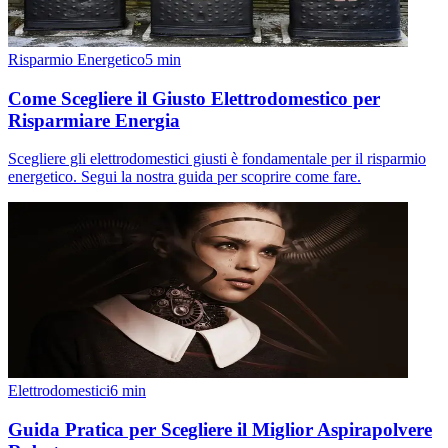
Risparmio Energetico
5
min
Come Scegliere il Giusto Elettrodomestico per
Risparmiare Energia
Scegliere gli elettrodomestici giusti è fondamentale per il risparmio
energetico. Segui la nostra guida per scoprire come fare.
Elettrodomestici
6
min
Guida Pratica per Scegliere il Miglior Aspirapolvere