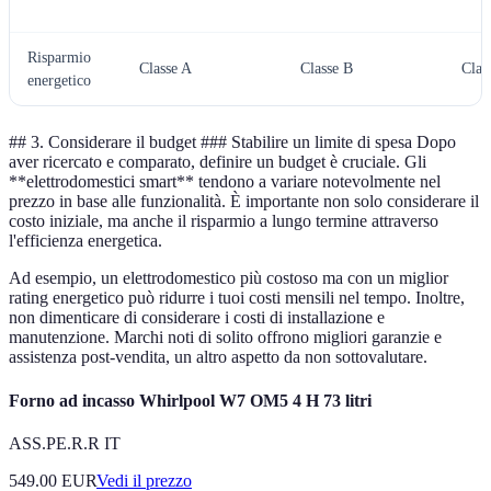
Risparmio
Classe A
Classe B
Clas
energetico
## 3. Considerare il budget ### Stabilire un limite di spesa Dopo
aver ricercato e comparato, definire un budget è cruciale. Gli
**elettrodomestici smart** tendono a variare notevolmente nel
prezzo in base alle funzionalità. È importante non solo considerare il
costo iniziale, ma anche il risparmio a lungo termine attraverso
l'efficienza energetica.
Ad esempio, un elettrodomestico più costoso ma con un miglior
rating energetico può ridurre i tuoi costi mensili nel tempo. Inoltre,
non dimenticare di considerare i costi di installazione e
manutenzione. Marchi noti di solito offrono migliori garanzie e
assistenza post-vendita, un altro aspetto da non sottovalutare.
Forno ad incasso Whirlpool W7 OM5 4 H 73 litri
ASS.PE.R.R IT
549.00
EUR
Vedi il prezzo