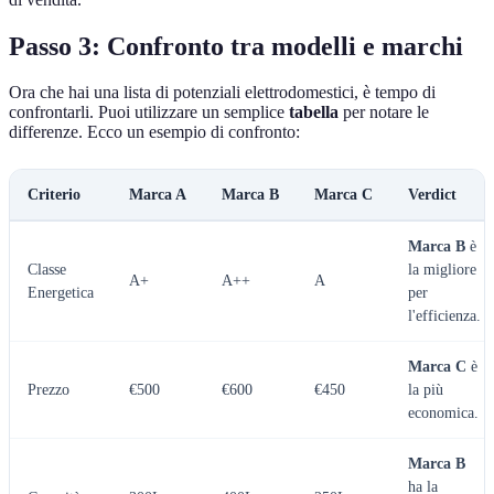
Passo 3: Confronto tra modelli e marchi
Ora che hai una lista di potenziali elettrodomestici, è tempo di
confrontarli. Puoi utilizzare un semplice
tabella
per notare le
differenze. Ecco un esempio di confronto:
Criterio
Marca A
Marca B
Marca C
Verdict
Marca B
è
Classe
la migliore
A+
A++
A
Energetica
per
l'efficienza.
Marca C
è
Prezzo
€500
€600
€450
la più
economica.
Marca B
ha la