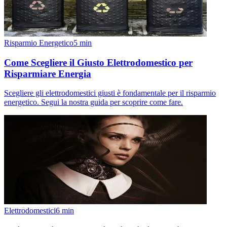
Risparmio Energetico
5
min
Come Scegliere il Giusto Elettrodomestico per
Risparmiare Energia
Scegliere gli elettrodomestici giusti è fondamentale per il risparmio
energetico. Segui la nostra guida per scoprire come fare.
Elettrodomestici
6
min