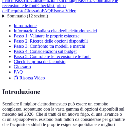
marchi
Passo 4: Considerazioni sul budget
Passo 5: Controllare le
recensioni e le fonti
Checklist prima
dell'acquisto
Glossario
FAQ
Risorsa Video
Sommario
(
12
sezioni
)
Introduzione
Informazioni sulla scelta degli elettrodomestici
Passo 1: Valutare le proprie esigenze
Passo 2: Ricerca delle opzioni disponibili
Passo 3: Confronto tra modelli e marchi
Passo 4: Considerazioni sul budget
Passo 5: Controllare le recensioni e le fonti
Checklist prima dell'acquisto
Glossario
FAQ
📺 Risorsa Video
Introduzione
Scegliere il miglior elettrodomestico può essere un compito
complesso, soprattutto con la vasta gamma di opzioni disponibili sul
mercato nel 2026. Che si tratti di un nuovo frigo, di una lavatrice o
di un aspirapolvere, esistono tanti fattori da considerare per garantire
che l'acquisto soddisfi le proprie esigenze quotidiane e migliori