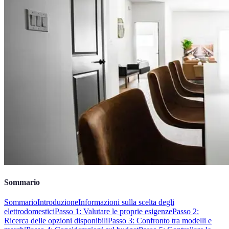
Sommario
Sommario
Introduzione
Informazioni sulla scelta degli
elettrodomestici
Passo 1: Valutare le proprie esigenze
Passo 2:
Ricerca delle opzioni disponibili
Passo 3: Confronto tra modelli e