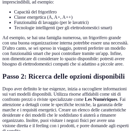
imprescindibili, ad esempio:
Capacità del frigorifero
Classe energetica (A, A+, A++)
Funzionalità di lavaggio (per le lavatrici)
Tecnologie intelligenti (per gli elettrodomestici smart)
Ad esempio, se hai una famiglia numerosa, un frigorifero grande
con una buona organizzazione interna potrebbe essere una necessità.
D'altro canto, se sei spesso in viaggio, potresti preferire un modello
con funzionalità smart che puoi controllare tramite un'app. Infine,
non dimenticare di considerare lo spazio disponibile: potresti avere
bisogno di elettrodomestici compatti che si adattino a piccole aree.
Passo 2: Ricerca delle opzioni disponibili
Dopo aver definito le tue esigenze, inizia a raccogliere informazioni
sui vari modelli disponibili. Utilizza risorse affidabili come siti di
confronto prezzi o riviste specializzate come
Les Numériques
. Fai
attenzione a dettagli come le specifiche tecniche, la garanzia delle
marche e i requisiti energetici. Creare un elenco delle caratteristiche
desiderate e dei modelli che le soddisfano ti aiuterà a rimanere
organizzato. Inoltre, puoi visitare i negozi fisici per avere una
visione diretta e il feeling con i prodotti, e porre domande agli esperti
di vendita.