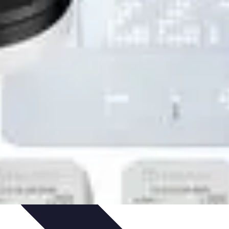
pirapolvere
Tendenze