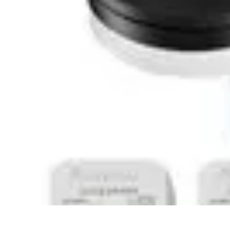
Electro Shopping
Smartphone e Accessori
Elettrodomestici Sostenibili
Elettrodomestici
As
Electro Shopping