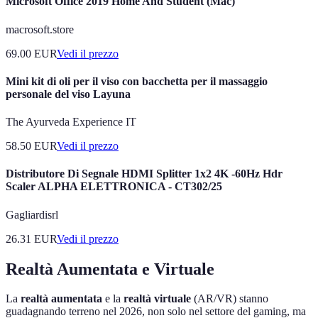
Microsoft Office 2019 Home And Student (Mac)
macrosoft.store
69.00
EUR
Vedi il prezzo
Mini kit di oli per il viso con bacchetta per il massaggio
personale del viso Layuna
The Ayurveda Experience IT
58.50
EUR
Vedi il prezzo
Distributore Di Segnale HDMI Splitter 1x2 4K -60Hz Hdr
Scaler ALPHA ELETTRONICA - CT302/25
Gagliardisrl
26.31
EUR
Vedi il prezzo
Realtà Aumentata e Virtuale
La
realtà aumentata
e la
realtà virtuale
(AR/VR) stanno
guadagnando terreno nel 2026, non solo nel settore del gaming, ma