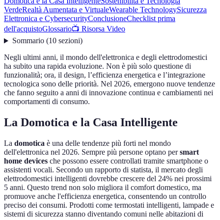
Domotica e la Casa Intelligente
Sostenibilità e Tecnologia
Verde
Realtà Aumentata e Virtuale
Wearable Technology
Sicurezza
Elettronica e Cybersecurity
Conclusione
Checklist prima
dell'acquisto
Glossario
📺 Risorsa Video
Sommario
(
10
sezioni
)
Negli ultimi anni, il mondo dell'elettronica e degli elettrodomestici
ha subito una rapida evoluzione. Non è più solo questione di
funzionalità; ora, il design, l’efficienza energetica e l’integrazione
tecnologica sono delle priorità. Nel 2026, emergono nuove tendenze
che fanno seguito a anni di innovazione continua e cambiamenti nei
comportamenti di consumo.
La Domotica e la Casa Intelligente
La
domotica
è una delle tendenze più forti nel mondo
dell'elettronica nel 2026. Sempre più persone optano per
smart
home devices
che possono essere controllati tramite smartphone o
assistenti vocali. Secondo un rapporto di statista, il mercato degli
elettrodomestici intelligenti dovrebbe crescere del 24% nei prossimi
5 anni. Questo trend non solo migliora il comfort domestico, ma
promuove anche l'efficienza energetica, consentendo un controllo
preciso dei consumi. Prodotti come termostati intelligenti, lampade e
sistemi di sicurezza stanno diventando comuni nelle abitazioni di