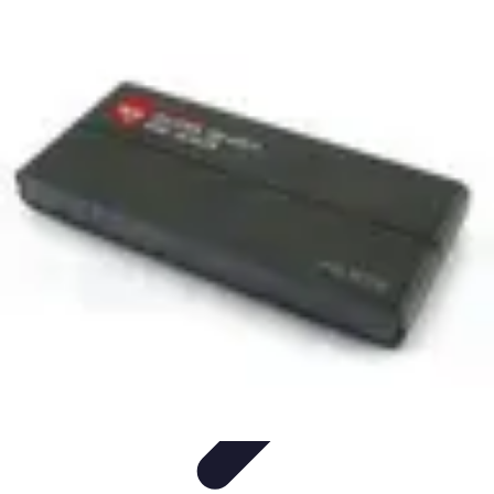
Electro Shopping
Smartphone e Accessori
Elettrodomestici
Sostenibili
Elettrodomestici
Aspirapolvere
Tendenze
Electro Shopping