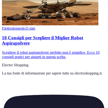
Elettrodomestici
5
min
10 Consigli per Scegliere il Miglior Robot
Aspirapolvere
Scegliere il robot aspirapolvere perfetto non è semplice. Ecco 10
consigli pratici per aiutarti in questa scelta.
Electro Shopping
La tua fonte di informazione per sapere tutto su
electroshopping.it
.