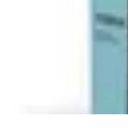
Electro Shopping
Smartphone e Accessori
Elettrodomestici Sostenibili
Elettrodomestici
As
Electro Shopping