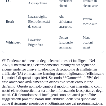
LG
recensioni
limitato in
Aspirapolvere
clienti
alcune aree
Lavastoviglie,
Alta
Prezzo
Bosch
Elettrodomestici
efficienza
medio-alto
da cucina
energetica
Design
Meno
Lavatrice,
Whirlpool
funzionale,
opzioni
Frigorifero
assistenza
smart
## Tendenze nel mercato degli elettrodomestici intelligenti Nel
2026, il mercato degli elettrodomestici intelligenti sta seguendo
alcune tendenze chiave. L'adozione di tecnologie di intelligenza
artificiale (IA) e il machine learning stanno migliorando l'efficienza e
la praticità di questi dispositivi. Secondo **Gartner**, il 75% delle
case americane avrà almeno un dispositivo smart entro la fine
dell'anno. Questo non solo cambia il modo in cui interagiamo con i
nostri elettrodomestici ma sta anche influenzando le aspettative degli
utenti. Gli elettrodomestici intelligenti sono ora attesi per offrire
suggerimenti proattivi basati sulle abitudini della vita quotidiana,
come il risparmio energetico e l'ottimizzazione dei programmazione.