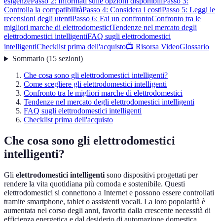
esigenze
Passo 2: Informati sulle opzioni disponibili
Passo 3:
Controlla la compatibilità
Passo 4: Considera i costi
Passo 5: Leggi le
recensioni degli utenti
Passo 6: Fai un confronto
Confronto tra le
migliori marche di elettrodomestici
Tendenze nel mercato degli
elettrodomestici intelligenti
FAQ sugli elettrodomestici
intelligenti
Checklist prima dell'acquisto
📺 Risorsa Video
Glossario
Sommario
(
15
sezioni
)
Che cosa sono gli elettrodomestici intelligenti?
Come scegliere gli elettrodomestici intelligenti
Confronto tra le migliori marche di elettrodomestici
Tendenze nel mercato degli elettrodomestici intelligenti
FAQ sugli elettrodomestici intelligenti
Checklist prima dell'acquisto
Che cosa sono gli elettrodomestici
intelligenti?
Gli
elettrodomestici intelligenti
sono dispositivi progettati per
rendere la vita quotidiana più comoda e sostenibile. Questi
elettrodomestici si connettono a Internet e possono essere controllati
tramite smartphone, tablet o assistenti vocali. La loro popolarità è
aumentata nel corso degli anni, favorita dalla crescente necessità di
efficienza energetica e dal desiderio di automazione domestica.