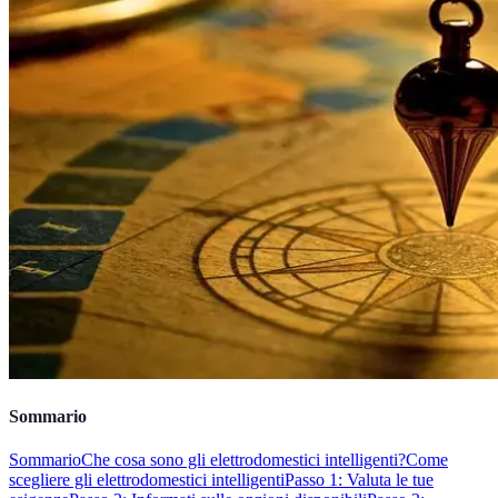
Sommario
Sommario
Che cosa sono gli elettrodomestici intelligenti?
Come
scegliere gli elettrodomestici intelligenti
Passo 1: Valuta le tue