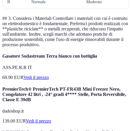
B
Normale
Moderato
## 3. Considera i Materiali Controllare i materiali con cui è costruito
un elettrodomestico è fondamentale. Preferisci prodotti realizzati con
**plastiche riciclate** o metalli recuperati, che riducono l'impatto
sull'ambiente. Inoltre, scegli marchi che adottano pratiche di
produzione sostenibili, come l'uso di energie rinnovabili durante il
processo produttivo.
Gasatore Sodastream Terra bianco con bottiglia
ASS.PE.R.R IT
69.90
EUR
Vedi il prezzo
PremierTech® PremierTech PT-FR43B Mini Freezer Nero,
Congelatore 42 litri , -24° gradi 4**** Stelle, Porta Reversibile,
Classe E 39dB
dadoshop.it
139.00
EUR
Vedi il prezzo