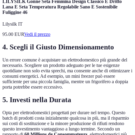
LILYSILK Gonne Seta Femmina Design Classico E Dritto
Lana E Seta Temperatura Regolabile Sano E Sostenibile
Fuliggine 46
Lilysilk IT
95.00
EUR
Vedi il prezzo
4. Scegli il Giusto Dimensionamento
Un errore comune è acquistare un elettrodomestico più grande del
necessario. Scegliere un prodotto adeguato per le tue esigenze
quotidiane non solo evita sprechi, ma consente anche di ottimizzare i
consumi energetici. Ad esempio, un mini freezer può essere
sufficiente per una piccola famiglia, mentre un frigorifero a doppia
porta potrebbe essere eccessivo.
5. Investi nella Durata
Opta per elettrodomestici progettati per durare nel tempo. Questo
batch di prodotti costa inizialmente qualcosa in più, ma il risparmio
sui costi di sostituzione e la minore produzione di rifiuti rendono
questo investimento vantaggioso a lungo termine. Secondo un
rapporto di
60 Millions de Consommateurs
, elettrodomestici più