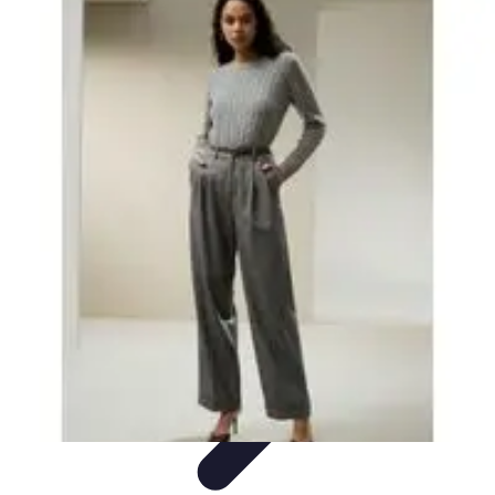
Electro Shopping
Smartphone e Accessori
Elettrodomestici
Sostenibili
Elettrodomestici
Aspirapolvere
Tendenze
Electro Shopping