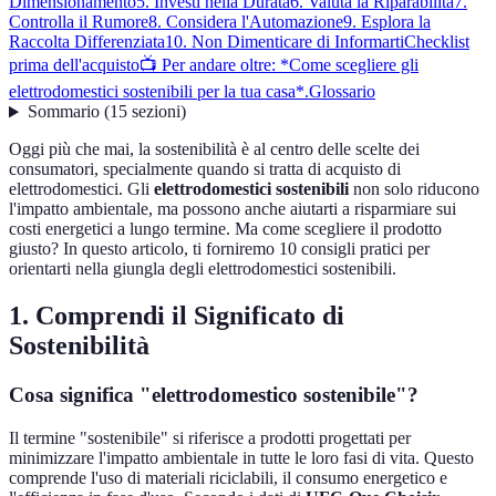
Dimensionamento
5. Investi nella Durata
6. Valuta la Riparabilità
7.
Controlla il Rumore
8. Considera l'Automazione
9. Esplora la
Raccolta Differenziata
10. Non Dimenticare di Informarti
Checklist
prima dell'acquisto
📺 Per andare oltre: *Come scegliere gli
elettrodomestici sostenibili per la tua casa*.
Glossario
Sommario
(
15
sezioni
)
Oggi più che mai, la sostenibilità è al centro delle scelte dei
consumatori, specialmente quando si tratta di acquisto di
elettrodomestici. Gli
elettrodomestici sostenibili
non solo riducono
l'impatto ambientale, ma possono anche aiutarti a risparmiare sui
costi energetici a lungo termine. Ma come scegliere il prodotto
giusto? In questo articolo, ti forniremo 10 consigli pratici per
orientarti nella giungla degli elettrodomestici sostenibili.
1. Comprendi il Significato di
Sostenibilità
Cosa significa "elettrodomestico sostenibile"?
Il termine "sostenibile" si riferisce a prodotti progettati per
minimizzare l'impatto ambientale in tutte le loro fasi di vita. Questo
comprende l'uso di materiali riciclabili, il consumo energetico e