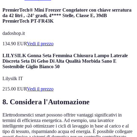
PremierTech® Mini Freezer Congelatore con chiave serratura
da 42 litri , -24° gradi, 4**** Stelle, Classe E, 39dB
PremierTech PT-FR43K
dadoshop.it
134.90
EUR
Vedi il prezzo
LILYSILK Gonna Seta Femmina Chiusura Lampo Laterale
Discreta Seta Di Gelso Di Alta Qualità Morbida Sano E
Sostenibile Giglio Bianco 50
Lilysilk IT
215.00
EUR
Vedi il prezzo
8. Considera l'Automazione
Elettrodomestici smart possono offrire vantaggi significativi in
termini di efficienza energetica. Ad esempio, una lavatrice
intelligente può ottimizzare i cicli di lavaggio in base al carico e al
tipo di tessuto, risparmiando acqua ed energia. È possibile collegare
questi device a sistemi di domotica per un controllo centralizzato.