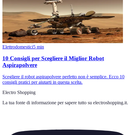
Elettrodomestici
5
min
10 Consigli per Scegliere il Miglior Robot
Aspirapolvere
Scegliere il robot aspirapolvere perfetto non è semplice. Ecco 10
consigli pratici per aiutarti in questa scelta.
Electro Shopping
La tua fonte di informazione per sapere tutto su
electroshopping.it
.