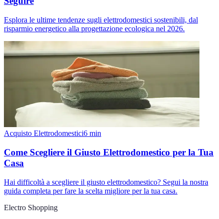
Seguire
Esplora le ultime tendenze sugli elettrodomestici sostenibili, dal
risparmio energetico alla progettazione ecologica nel 2026.
Acquisto Elettrodomestici
6
min
Come Scegliere il Giusto Elettrodomestico per la Tua
Casa
Hai difficoltà a scegliere il giusto elettrodomestico? Segui la nostra
guida completa per fare la scelta migliore per la tua casa.
Electro Shopping