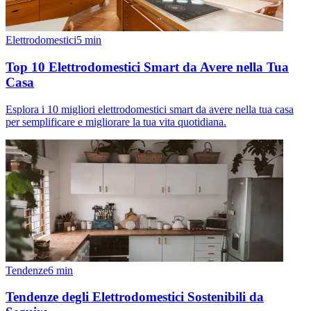
Elettrodomestici
5
min
Top 10 Elettrodomestici Smart da Avere nella Tua
Casa
Esplora i 10 migliori elettrodomestici smart da avere nella tua casa
per semplificare e migliorare la tua vita quotidiana.
Tendenze
6
min
Tendenze degli Elettrodomestici Sostenibili da