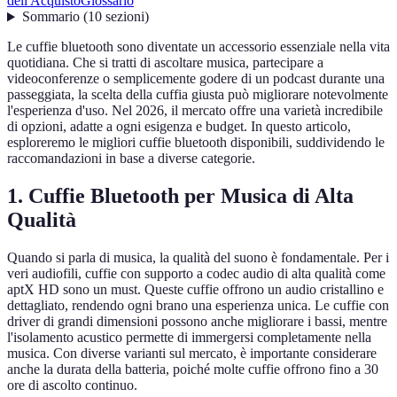
dell'Acquisto
Glossario
Sommario
(
10
sezioni
)
Le cuffie bluetooth sono diventate un accessorio essenziale nella vita
quotidiana. Che si tratti di ascoltare musica, partecipare a
videoconferenze o semplicemente godere di un podcast durante una
passeggiata, la scelta della cuffia giusta può migliorare notevolmente
l'esperienza d'uso. Nel 2026, il mercato offre una varietà incredibile
di opzioni, adatte a ogni esigenza e budget. In questo articolo,
esploreremo le migliori cuffie bluetooth disponibili, suddividendo le
raccomandazioni in base a diverse categorie.
1. Cuffie Bluetooth per Musica di Alta
Qualità
Quando si parla di musica, la qualità del suono è fondamentale. Per i
veri audiofili, cuffie con supporto a codec audio di alta qualità come
aptX HD sono un must. Queste cuffie offrono un audio cristallino e
dettagliato, rendendo ogni brano una esperienza unica. Le cuffie con
driver di grandi dimensioni possono anche migliorare i bassi, mentre
l'isolamento acustico permette di immergersi completamente nella
musica. Con diverse varianti sul mercato, è importante considerare
anche la durata della batteria, poiché molte cuffie offrono fino a 30
ore di ascolto continuo.