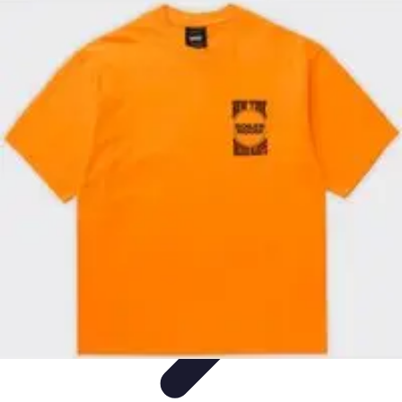
Electro Shopping
Smartphone e Accessori
Elettrodomestici
Sostenibili
Elettrodomestici
Aspirapolvere
Tendenze
Electro Shopping