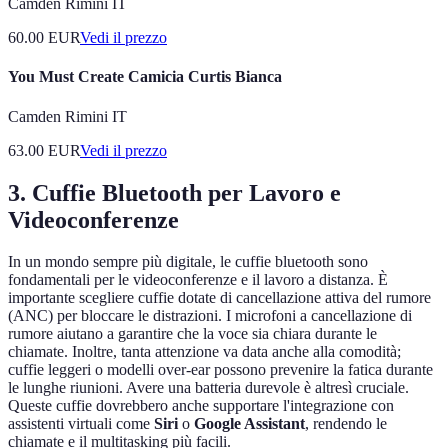
Camden Rimini IT
60.00
EUR
Vedi il prezzo
You Must Create Camicia Curtis Bianca
Camden Rimini IT
63.00
EUR
Vedi il prezzo
3. Cuffie Bluetooth per Lavoro e
Videoconferenze
In un mondo sempre più digitale, le cuffie bluetooth sono
fondamentali per le videoconferenze e il lavoro a distanza. È
importante scegliere cuffie dotate di cancellazione attiva del rumore
(ANC) per bloccare le distrazioni. I microfoni a cancellazione di
rumore aiutano a garantire che la voce sia chiara durante le
chiamate. Inoltre, tanta attenzione va data anche alla comodità;
cuffie leggeri o modelli over-ear possono prevenire la fatica durante
le lunghe riunioni. Avere una batteria durevole è altresì cruciale.
Queste cuffie dovrebbero anche supportare l'integrazione con
assistenti virtuali come
Siri
o
Google Assistant
, rendendo le
chiamate e il multitasking più facili.