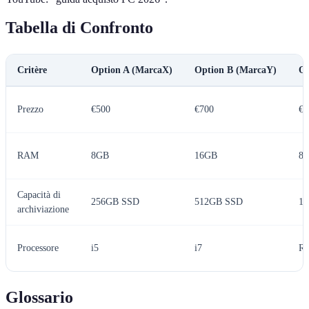
Tabella di Confronto
Critère
Option A (MarcaX)
Option B (MarcaY)
Op
Prezzo
€500
€700
€6
RAM
8GB
16GB
8
Capacità di
256GB SSD
512GB SSD
1
archiviazione
Processore
i5
i7
Ry
Glossario