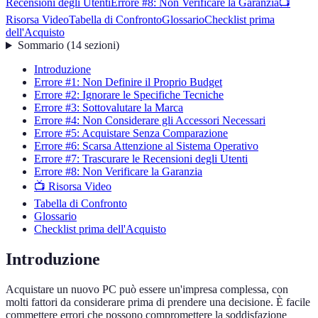
Recensioni degli Utenti
Errore #8: Non Verificare la Garanzia
📺
Risorsa Video
Tabella di Confronto
Glossario
Checklist prima
dell'Acquisto
Sommario
(
14
sezioni
)
Introduzione
Errore #1: Non Definire il Proprio Budget
Errore #2: Ignorare le Specifiche Tecniche
Errore #3: Sottovalutare la Marca
Errore #4: Non Considerare gli Accessori Necessari
Errore #5: Acquistare Senza Comparazione
Errore #6: Scarsa Attenzione al Sistema Operativo
Errore #7: Trascurare le Recensioni degli Utenti
Errore #8: Non Verificare la Garanzia
📺 Risorsa Video
Tabella di Confronto
Glossario
Checklist prima dell'Acquisto
Introduzione
Acquistare un nuovo PC può essere un'impresa complessa, con
molti fattori da considerare prima di prendere una decisione. È facile
commettere errori che possono compromettere la soddisfazione