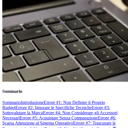
Sommario
Sommario
Introduzione
Errore #1: Non Definire il Proprio
Budget
Errore #2: Ignorare le Specifiche Tecniche
Errore #3:
Sottovalutare la Marca
Errore #4: Non Considerare gli Accessori
Necessari
Errore #5: Acquistare Senza Comparazione
Errore #6:
Scarsa Attenzione al Sistema Operativo
Errore #7: Trascurare le