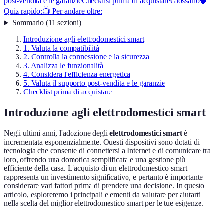
post-vendita e le garanzie
Checklist prima di acquistare
Glossario
🧠
Quiz rapido:
📺 Per andare oltre:
Sommario
(
11
sezioni
)
Introduzione agli elettrodomestici smart
1. Valuta la compatibilità
2. Controlla la connessione e la sicurezza
3. Analizza le funzionalità
4. Considera l'efficienza energetica
5. Valuta il supporto post-vendita e le garanzie
Checklist prima di acquistare
Introduzione agli elettrodomestici smart
Negli ultimi anni, l'adozione degli
elettrodomestici smart
è
incrementata esponenzialmente. Questi dispositivi sono dotati di
tecnologia che consente di connettersi a Internet e di comunicare tra
loro, offrendo una domotica semplificata e una gestione più
efficiente della casa. L'acquisto di un elettrodomestico smart
rappresenta un investimento significativo, e pertanto è importante
considerare vari fattori prima di prendere una decisione. In questo
articolo, esploreremo i principali elementi da valutare per aiutarti
nella scelta del miglior elettrodomestico smart per le tue esigenze.