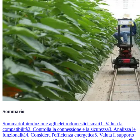
Sommario
Sommario
Introduzione agli elettrodomestici smart
1. Valuta la
compatibilità
2. Controlla la connessione e la sicurezza
3. Analizza le
funzionalità
4. Considera l'efficienza energetica
5. Valuta il supporto