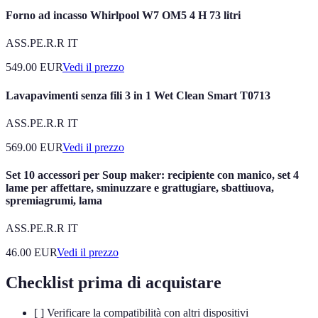
Forno ad incasso Whirlpool W7 OM5 4 H 73 litri
ASS.PE.R.R IT
549.00
EUR
Vedi il prezzo
Lavapavimenti senza fili 3 in 1 Wet Clean Smart T0713
ASS.PE.R.R IT
569.00
EUR
Vedi il prezzo
Set 10 accessori per Soup maker: recipiente con manico, set 4
lame per affettare, sminuzzare e grattugiare, sbattiuova,
spremiagrumi, lama
ASS.PE.R.R IT
46.00
EUR
Vedi il prezzo
Checklist prima di acquistare
[ ] Verificare la compatibilità con altri dispositivi