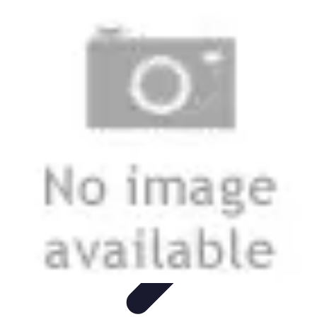
Electro Shopping
Smartphone e Accessori
Elettrodomestici
Sostenibili
Elettrodomestici
Aspirapolvere
Tendenze
Electro Shopping