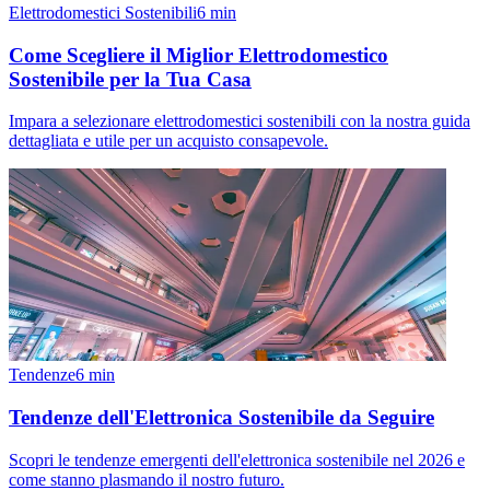
Elettrodomestici Sostenibili
6
min
Come Scegliere il Miglior Elettrodomestico
Sostenibile per la Tua Casa
Impara a selezionare elettrodomestici sostenibili con la nostra guida
dettagliata e utile per un acquisto consapevole.
Tendenze
6
min
Tendenze dell'Elettronica Sostenibile da Seguire
Scopri le tendenze emergenti dell'elettronica sostenibile nel 2026 e
come stanno plasmando il nostro futuro.