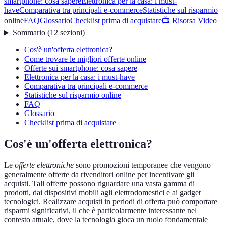
smartphone: cosa sapere
Elettronica per la casa: i must-
have
Comparativa tra principali e-commerce
Statistiche sul risparmio
online
FAQ
Glossario
Checklist prima di acquistare
📺 Risorsa Video
Sommario
(
12
sezioni
)
Cos'è un'offerta elettronica?
Come trovare le migliori offerte online
Offerte sui smartphone: cosa sapere
Elettronica per la casa: i must-have
Comparativa tra principali e-commerce
Statistiche sul risparmio online
FAQ
Glossario
Checklist prima di acquistare
Cos'è un'offerta elettronica?
Le
offerte elettroniche
sono promozioni temporanee che vengono
generalmente offerte da rivenditori online per incentivare gli
acquisti. Tali offerte possono riguardare una vasta gamma di
prodotti, dai dispositivi mobili agli elettrodomestici e ai gadget
tecnologici. Realizzare acquisti in periodi di offerta può comportare
risparmi significativi, il che è particolarmente interessante nel
contesto attuale, dove la tecnologia gioca un ruolo fondamentale