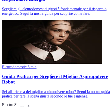
Scegliere gli elettrodomestici giusti è fondamentale per il risparmio
energetico. Segui la nostra guida per scoprire come fare.
Elettrodomestici
6
min
Guida Pratica per Scegliere il Miglior Aspirapolvere
Robot
Sei alla ricerca del miglior aspirapolvere robot? Segui la nostra guida
pratica per fare la scelta giusta secondo le tue esigenze.
Electro Shopping