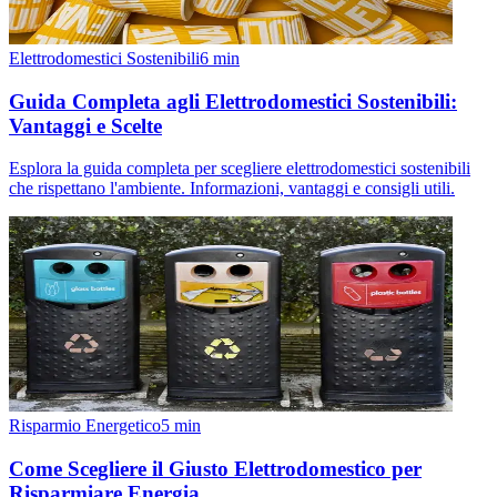
Elettrodomestici Sostenibili
6
min
Guida Completa agli Elettrodomestici Sostenibili:
Vantaggi e Scelte
Esplora la guida completa per scegliere elettrodomestici sostenibili
che rispettano l'ambiente. Informazioni, vantaggi e consigli utili.
Risparmio Energetico
5
min
Come Scegliere il Giusto Elettrodomestico per
Risparmiare Energia