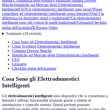
qualità
5. Assistenza post-vendita e garanzia
Compara Diverse
Marche
Statistiche sul Mercato degli Elettrodomestici
Intelligenti
FAQ
Gli elettrodomestici intelligenti sono sicuri?
Posso
controllare gli elettrodomestici intelligenti senza Internet?
Qual è la
differenza tra dispositivi smart e tradizionali?
Gli elettrodomestici
intelligenti sono più costosi di quelli tradizionali?
Glossario
Checklist
prima dell'acquisto
📺 Risorsa Video
Sommario
(
18
sezioni
)
Cosa Sono gli Elettrodomestici Intelligenti
Come Scegliere Elettrodomestici Intelligenti
Compara Diverse Marche
Statistiche sul Mercato degli Elettrodomestici Intelligenti
FAQ
Glossario
Checklist prima dell'acquisto
Cosa Sono gli Elettrodomestici
Intelligenti
Gli
elettrodomestici intelligenti
sono dispositivi che si connettono a
Internet e offrono funzionalità avanzate grazie a sistemi di
automazione e controllo remoto. Questi prodotti possono
semplificare molte delle attività quotidiane, dalle pulizie in casa alla