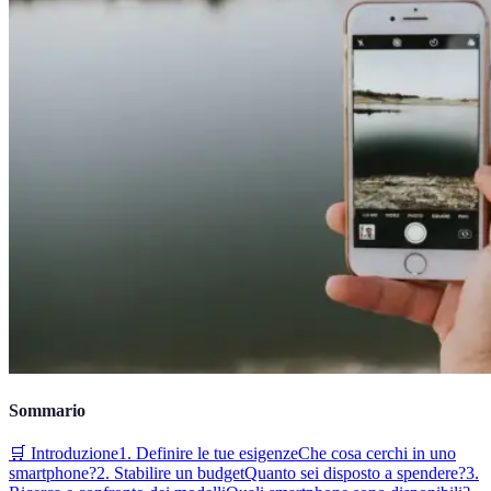
Sommario
🛒 Introduzione
1. Definire le tue esigenze
Che cosa cerchi in uno
smartphone?
2. Stabilire un budget
Quanto sei disposto a spendere?
3.