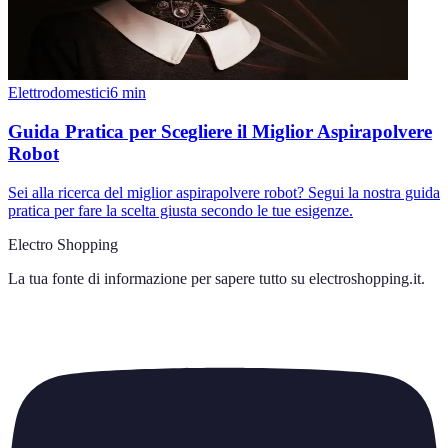
Elettrodomestici
6
min
Guida Pratica per Scegliere il Miglior Aspirapolvere
Robot
Sei alla ricerca del miglior aspirapolvere robot? Segui la nostra guida
pratica per fare la scelta giusta secondo le tue esigenze.
Electro Shopping
La tua fonte di informazione per sapere tutto su
electroshopping.it
.