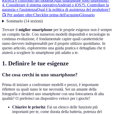
Ricerca e confronto dei modelli
Quali smartphone sono disponibili?
4. Considerare il sistema operativo
Android o iOS?
5. Controllare la
garanzia e l'assistenza
Qual è la politica di assistenza del produttore?
📺 Per andare oltre:
Checklist prima dell'acquisto
Glossario
Sommario
(
14
sezioni
)
Trovare il
miglior smartphone
per le proprie esigenze non è sempre
un compito facile. Con numerosi modelli disponibili e tecnologie in
continua evoluzione, è fondamentale capire quali caratteristiche
siano davvero indispensabili per il proprio utilizzo quotidiano. In
questo articolo, esploreremo una guida pratica e dettagliata che ti
aiuterà a scegliere lo smartphone più adatto a te.
1. Definire le tue esigenze
Che cosa cerchi in uno smartphone?
Prima di iniziare a confrontare modelli e prezzi, è importante
riflettere su quali siano le tue necessità. Sei un amante della
fotografia e desideri uno smartphone con una fotocamera di alta
qualità? O preferisci un dispositivo veloce per i giochi?
Chiarire le priorità
: Fai un elenco delle funzioni più
importanti per te, come durata della batteria, potenza del