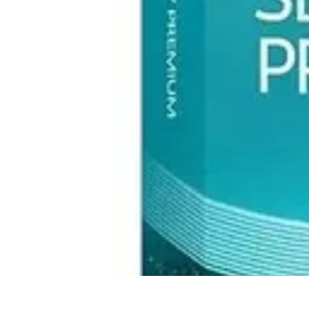
Electro Shopping
Smartphone e Accessori
Elettrodomestici Sostenibili
Elettrodomestici
As
Electro Shopping