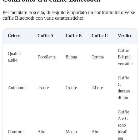
Per facilitare la scelta, di seguito è riportato un confronto tra diverse
cuffie Bluetooth con varie caratteristiche:
Critere
Cuffie A
Cuffie B
Cuffie C
Verdict
Cuffie
Qualità
Eccellente
Buona
Ottima
B è più
audio
versatile
Cuffie
C
Autonomia
25 ore
15 ore
30 ore
durano
di più
Cuffie
A e C
sono
Comfort
Alto
Medio
Alto
ideali
per