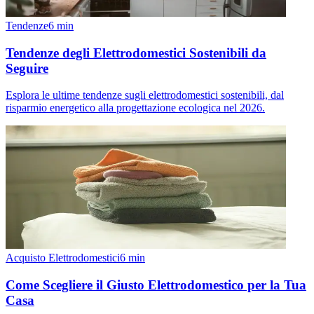
Tendenze
6
min
Tendenze degli Elettrodomestici Sostenibili da
Seguire
Esplora le ultime tendenze sugli elettrodomestici sostenibili, dal
risparmio energetico alla progettazione ecologica nel 2026.
Acquisto Elettrodomestici
6
min
Come Scegliere il Giusto Elettrodomestico per la Tua
Casa