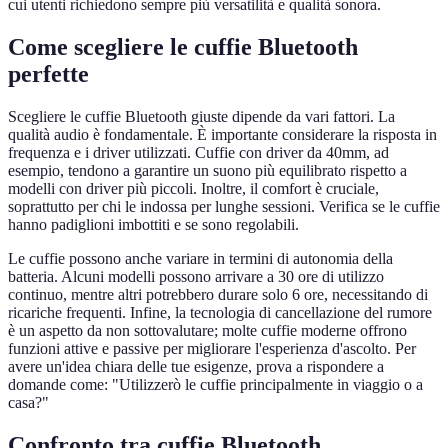
cui utenti richiedono sempre più versatilità e qualità sonora.
Come scegliere le cuffie Bluetooth
perfette
Scegliere le cuffie Bluetooth giuste dipende da vari fattori. La
qualità audio è fondamentale. È importante considerare la risposta in
frequenza e i driver utilizzati. Cuffie con driver da 40mm, ad
esempio, tendono a garantire un suono più equilibrato rispetto a
modelli con driver più piccoli. Inoltre, il comfort è cruciale,
soprattutto per chi le indossa per lunghe sessioni. Verifica se le cuffie
hanno padiglioni imbottiti e se sono regolabili.
Le cuffie possono anche variare in termini di autonomia della
batteria. Alcuni modelli possono arrivare a 30 ore di utilizzo
continuo, mentre altri potrebbero durare solo 6 ore, necessitando di
ricariche frequenti. Infine, la tecnologia di cancellazione del rumore
è un aspetto da non sottovalutare; molte cuffie moderne offrono
funzioni attive e passive per migliorare l'esperienza d'ascolto. Per
avere un'idea chiara delle tue esigenze, prova a rispondere a
domande come: "Utilizzerò le cuffie principalmente in viaggio o a
casa?"
Confronto tra cuffie Bluetooth