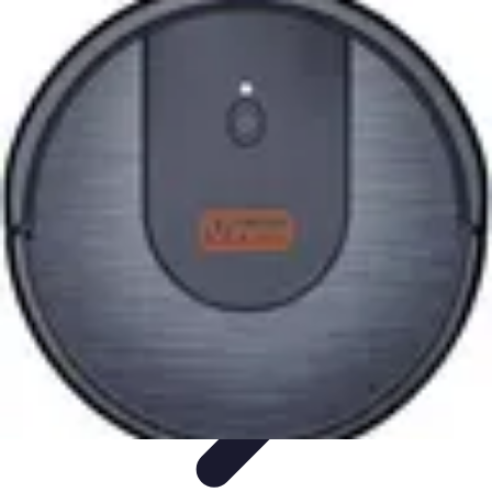
Electro Shopping
Smartphone e Accessori
Elettrodomestici
Sostenibili
Elettrodomestici
Aspirapolvere
Tendenze
Electro Shopping