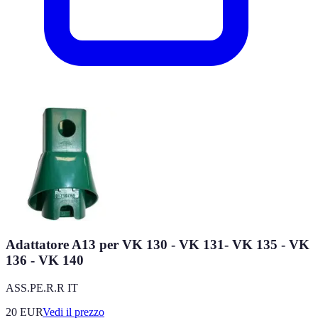
Adattatore A13 per VK 130 - VK 131- VK 135 - VK
136 - VK 140
ASS.PE.R.R IT
20
EUR
Vedi il prezzo