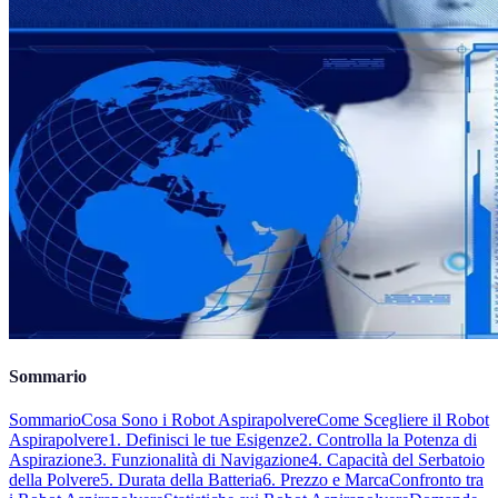
Sommario
Sommario
Cosa Sono i Robot Aspirapolvere
Come Scegliere il Robot
Aspirapolvere
1. Definisci le tue Esigenze
2. Controlla la Potenza di
Aspirazione
3. Funzionalità di Navigazione
4. Capacità del Serbatoio
della Polvere
5. Durata della Batteria
6. Prezzo e Marca
Confronto tra