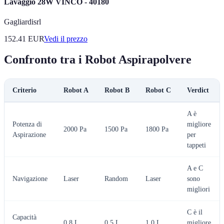
Lavaggio 28W VINCO - 40180
Gagliardisrl
152.41
EUR
Vedi il prezzo
Confronto tra i Robot Aspirapolvere
Criterio
Robot A
Robot B
Robot C
Verdict
A è
Potenza di
migliore
2000 Pa
1500 Pa
1800 Pa
Aspirazione
per
tappeti
A e C
Navigazione
Laser
Random
Laser
sono
migliori
C è il
Capacità
0.8 L
0.5 L
1.0 L
migliore