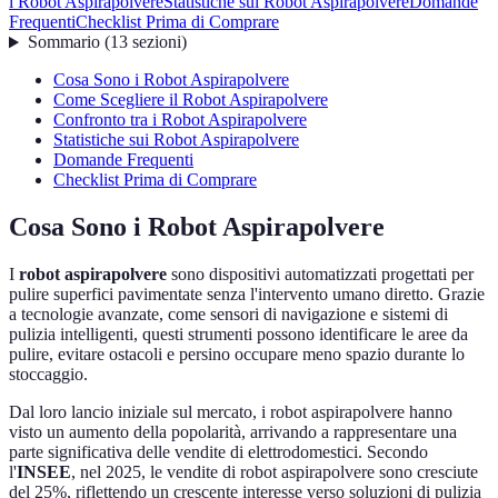
i Robot Aspirapolvere
Statistiche sui Robot Aspirapolvere
Domande
Frequenti
Checklist Prima di Comprare
Sommario
(
13
sezioni
)
Cosa Sono i Robot Aspirapolvere
Come Scegliere il Robot Aspirapolvere
Confronto tra i Robot Aspirapolvere
Statistiche sui Robot Aspirapolvere
Domande Frequenti
Checklist Prima di Comprare
Cosa Sono i Robot Aspirapolvere
I
robot aspirapolvere
sono dispositivi automatizzati progettati per
pulire superfici pavimentate senza l'intervento umano diretto. Grazie
a tecnologie avanzate, come sensori di navigazione e sistemi di
pulizia intelligenti, questi strumenti possono identificare le aree da
pulire, evitare ostacoli e persino occupare meno spazio durante lo
stoccaggio.
Dal loro lancio iniziale sul mercato, i robot aspirapolvere hanno
visto un aumento della popolarità, arrivando a rappresentare una
parte significativa delle vendite di elettrodomestici. Secondo
l'
INSEE
, nel 2025, le vendite di robot aspirapolvere sono cresciute
del 25%, riflettendo un crescente interesse verso soluzioni di pulizia