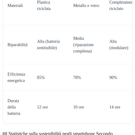
Plastica
Completament
Materiali
Metallo e vetro
riciclata
riciclato
Media
Alta (batteria
Alta
Riparabilità
(riparazione
sostituibile)
(modulare)
complessa)
Efficienza
85%
78%
90%
energetica
Durata
della
12 ore
10 ore
14 ore
batteria
## Statistiche sulla sostenibilità negli smartphone Secondo