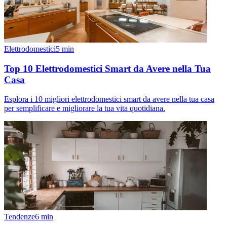
Elettrodomestici
5
min
Top 10 Elettrodomestici Smart da Avere nella Tua
Casa
Esplora i 10 migliori elettrodomestici smart da avere nella tua casa
per semplificare e migliorare la tua vita quotidiana.
Tendenze
6
min