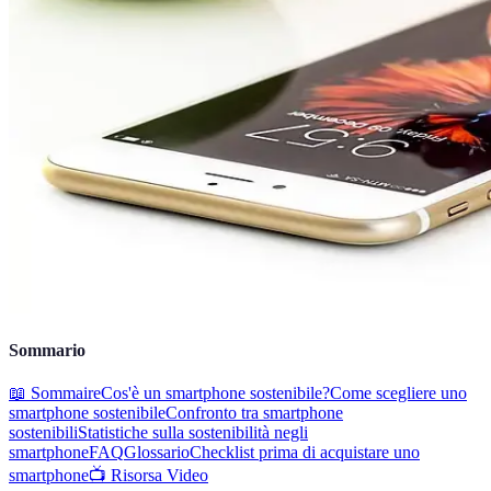
Sommario
📖 Sommaire
Cos'è un smartphone sostenibile?
Come scegliere uno
smartphone sostenibile
Confronto tra smartphone
sostenibili
Statistiche sulla sostenibilità negli
smartphone
FAQ
Glossario
Checklist prima di acquistare uno
smartphone
📺 Risorsa Video