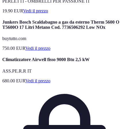
PERLETTI - OMBRELLI PER PASSIONE IT
19.90
EUR
Vedi il prezzo
Junkers Bosch Scaldabagno a gas da esterno Therm 5600 O
T5600O 17 Litri Metano Cod. 7736506292 Low NOx
buytutto.com
750.00
EUR
Vedi il prezzo
Climatizzatore Airwell fisso 9000 Btu 2,5 kW
ASS.PE.R.R IT
680.00
EUR
Vedi il prezzo