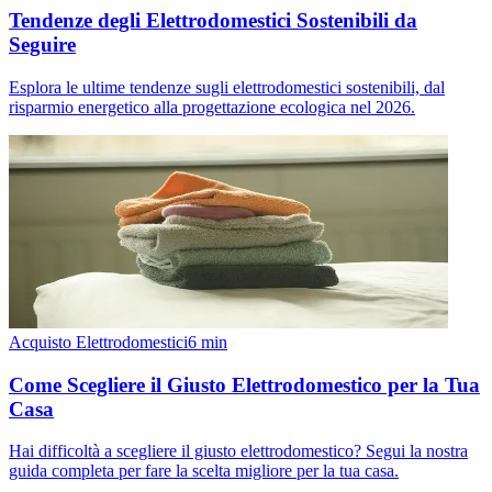
Tendenze degli Elettrodomestici Sostenibili da
Seguire
Esplora le ultime tendenze sugli elettrodomestici sostenibili, dal
risparmio energetico alla progettazione ecologica nel 2026.
Acquisto Elettrodomestici
6
min
Come Scegliere il Giusto Elettrodomestico per la Tua
Casa
Hai difficoltà a scegliere il giusto elettrodomestico? Segui la nostra
guida completa per fare la scelta migliore per la tua casa.