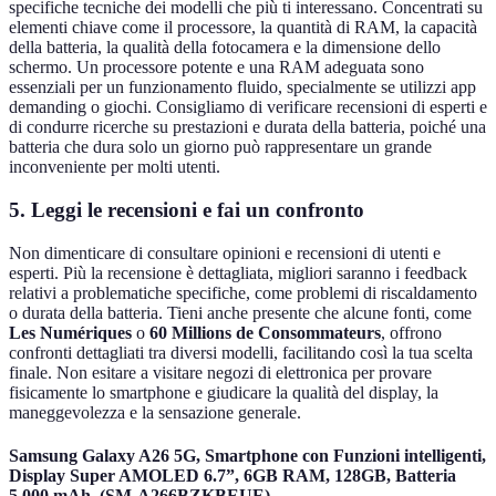
specifiche tecniche dei modelli che più ti interessano. Concentrati su
elementi chiave come il processore, la quantità di RAM, la capacità
della batteria, la qualità della fotocamera e la dimensione dello
schermo. Un processore potente e una RAM adeguata sono
essenziali per un funzionamento fluido, specialmente se utilizzi app
demanding o giochi. Consigliamo di verificare recensioni di esperti e
di condurre ricerche su prestazioni e durata della batteria, poiché una
batteria che dura solo un giorno può rappresentare un grande
inconveniente per molti utenti.
5. Leggi le recensioni e fai un confronto
Non dimenticare di consultare opinioni e recensioni di utenti e
esperti. Più la recensione è dettagliata, migliori saranno i feedback
relativi a problematiche specifiche, come problemi di riscaldamento
o durata della batteria. Tieni anche presente che alcune fonti, come
Les Numériques
o
60 Millions de Consommateurs
, offrono
confronti dettagliati tra diversi modelli, facilitando così la tua scelta
finale. Non esitare a visitare negozi di elettronica per provare
fisicamente lo smartphone e giudicare la qualità del display, la
maneggevolezza e la sensazione generale.
Samsung Galaxy A26 5G, Smartphone con Funzioni intelligenti,
Display Super AMOLED 6.7”, 6GB RAM, 128GB, Batteria
5.000 mAh, (SM-A266BZKBEUE)