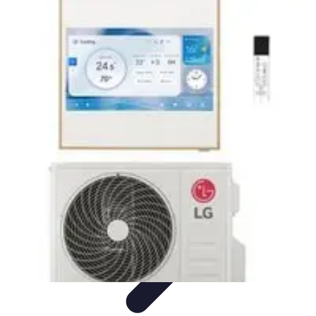
Electro Shopping
Smartphone e Accessori
Elettrodomestici
Sostenibili
Elettrodomestici
Aspirapolvere
Tendenze
Electro Shopping