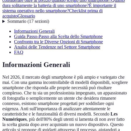
considerare oltre al prezzo quando scelgo uno smartphone?
Quanto
dura solitamente la batteria di uno smartphone?
È importante il
sistema operativo nello smartphone?
Checklist prima di
acquisto
Glossario
Sommario
(
17
sezioni
)
Informazioni Generali
Guida Passo-Passo alla Scelta dello Smartphone
Confronto tra le Diverse Opzioni di Smartphone
Analisi delle Tendenze nel Settore Smartphone
FAQ
Informazioni Generali
Nel 2026, il mercato degli smartphone è più ampio e variegato che
mai. Con una gamma incontrollabile di modelli disponibili, scegliere
smartphone che risponda alle proprie necessità può risultare
complesso. Che tu sia un professionista impegnato, un appassionato
di fotografia o semplicemente un utente che desidera rimanere
connesso, esistono smartphone progettati per soddisfare ogni
esigenza. Anti sull'importanza di analizzare attentamente le
caratteristiche e le funzionalità di diversi modelli. Secondo
Les
Numériques
, più dell'80% degli utenti si lamenta di non aver fatto
la scelta giusta dopo aver acquistato un nuovo dispositivo. Questo
articolo si propone di guidarti attraverso il processo, aiutandoti a