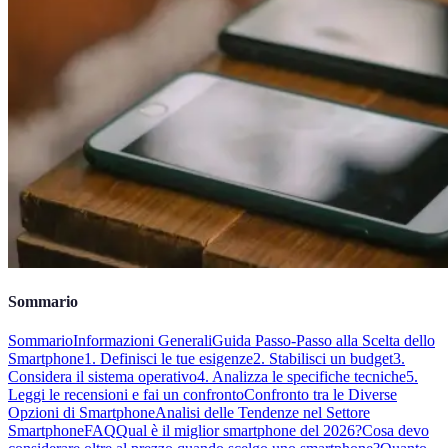
Sommario
Sommario
Informazioni Generali
Guida Passo-Passo alla Scelta dello
Smartphone
1. Definisci le tue esigenze
2. Stabilisci un budget
3.
Considera il sistema operativo
4. Analizza le specifiche tecniche
5.
Leggi le recensioni e fai un confronto
Confronto tra le Diverse
Opzioni di Smartphone
Analisi delle Tendenze nel Settore
Smartphone
FAQ
Qual è il miglior smartphone del 2026?
Cosa devo