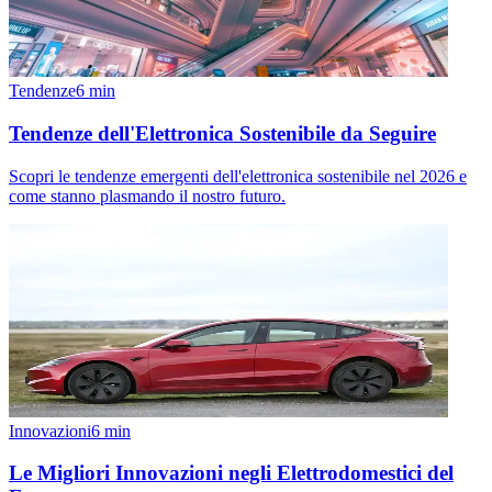
Tendenze
6
min
Tendenze dell'Elettronica Sostenibile da Seguire
Scopri le tendenze emergenti dell'elettronica sostenibile nel 2026 e
come stanno plasmando il nostro futuro.
Innovazioni
6
min
Le Migliori Innovazioni negli Elettrodomestici del