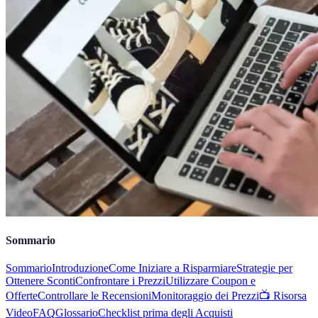
Sommario
Sommario
Introduzione
Come Iniziare a Risparmiare
Strategie per
Ottenere Sconti
Confrontare i Prezzi
Utilizzare Coupon e
Offerte
Controllare le Recensioni
Monitoraggio dei Prezzi
📺 Risorsa
Video
FAQ
Glossario
Checklist prima degli Acquisti