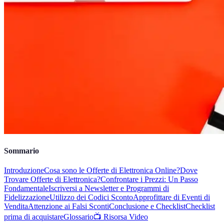
Sommario
Introduzione
Cosa sono le Offerte di Elettronica Online?
Dove
Trovare Offerte di Elettronica?
Confrontare i Prezzi: Un Passo
Fondamentale
Iscriversi a Newsletter e Programmi di
Fidelizzazione
Utilizzo dei Codici Sconto
Approfittare di Eventi di
Vendita
Attenzione ai Falsi Sconti
Conclusione e Checklist
Checklist
prima di acquistare
Glossario
📺 Risorsa Video