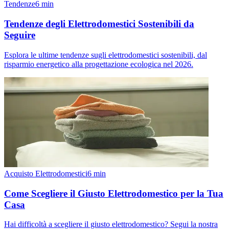
Tendenze
6
min
Tendenze degli Elettrodomestici Sostenibili da
Seguire
Esplora le ultime tendenze sugli elettrodomestici sostenibili, dal
risparmio energetico alla progettazione ecologica nel 2026.
Acquisto Elettrodomestici
6
min
Come Scegliere il Giusto Elettrodomestico per la Tua
Casa
Hai difficoltà a scegliere il giusto elettrodomestico? Segui la nostra