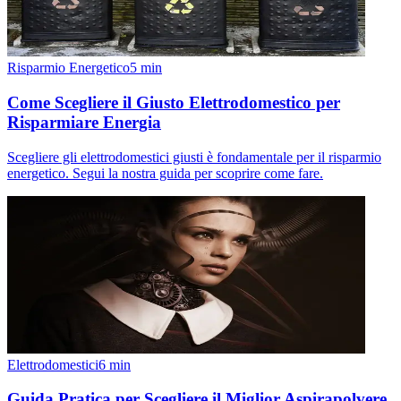
Risparmio Energetico
5
min
Come Scegliere il Giusto Elettrodomestico per
Risparmiare Energia
Scegliere gli elettrodomestici giusti è fondamentale per il risparmio
energetico. Segui la nostra guida per scoprire come fare.
Elettrodomestici
6
min
Guida Pratica per Scegliere il Miglior Aspirapolvere