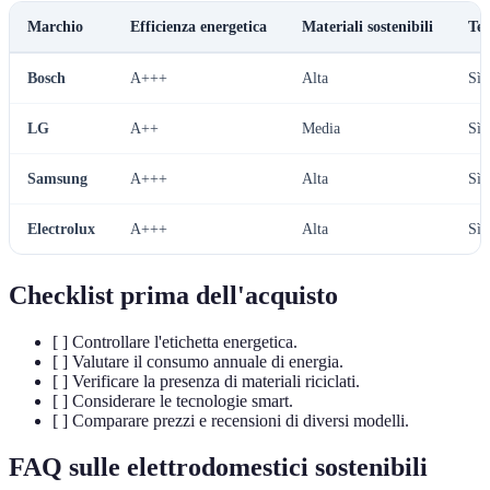
Marchio
Efficienza energetica
Materiali sostenibili
Tec
Bosch
A+++
Alta
Sì
LG
A++
Media
Sì
Samsung
A+++
Alta
Sì
Electrolux
A+++
Alta
Sì
Checklist prima dell'acquisto
[ ] Controllare l'etichetta energetica.
[ ] Valutare il consumo annuale di energia.
[ ] Verificare la presenza di materiali riciclati.
[ ] Considerare le tecnologie smart.
[ ] Comparare prezzi e recensioni di diversi modelli.
FAQ sulle elettrodomestici sostenibili