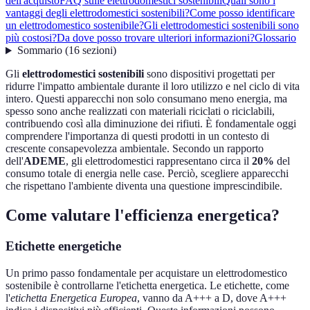
dell'acquisto
FAQ sulle elettrodomestici sostenibili
Quali sono i
vantaggi degli elettrodomestici sostenibili?
Come posso identificare
un elettrodomestico sostenibile?
Gli elettrodomestici sostenibili sono
più costosi?
Da dove posso trovare ulteriori informazioni?
Glossario
Sommario
(
16
sezioni
)
Gli
elettrodomestici sostenibili
sono dispositivi progettati per
ridurre l'impatto ambientale durante il loro utilizzo e nel ciclo di vita
intero. Questi apparecchi non solo consumano meno energia, ma
spesso sono anche realizzati con materiali riciclati o riciclabili,
contribuendo così alla diminuzione dei rifiuti. È fondamentale oggi
comprendere l'importanza di questi prodotti in un contesto di
crescente consapevolezza ambientale. Secondo un rapporto
dell'
ADEME
, gli elettrodomestici rappresentano circa il
20%
del
consumo totale di energia nelle case. Perciò, scegliere apparecchi
che rispettano l'ambiente diventa una questione imprescindibile.
Come valutare l'efficienza energetica?
Etichette energetiche
Un primo passo fondamentale per acquistare un elettrodomestico
sostenibile è controllarne l'etichetta energetica. Le etichette, come
l'
etichetta Energetica Europea
, vanno da A+++ a D, dove A+++