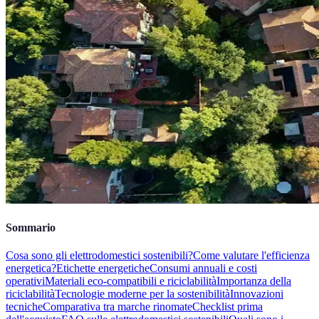
Sommario
Cosa sono gli elettrodomestici sostenibili?
Come valutare l'efficienza
energetica?
Etichette energetiche
Consumi annuali e costi
operativi
Materiali eco-compatibili e riciclabilità
Importanza della
riciclabilità
Tecnologie moderne per la sostenibilità
Innovazioni
tecniche
Comparativa tra marche rinomate
Checklist prima