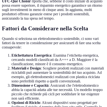
UFC-Que Choisir
riporta che, sebbene il costo iniziale di acquisto
possa essere superiore, il risparmio energetico garantisce un ritorno
sugli investimenti in meno di cinque anni. In aggiunta, molti
produttori offrono garanzie estese per i prodotti sostenibili,
assicurando la tua spesa nel tempo.
Fattori da Considerare nella Scelta
Quando si seleziona un elettrodomestico sostenibile, ci sono vari
fattori da tenere in considerazione per assicurarti di fare una scelta
consapevole:
Etichettatura Energetica
: Esamina l’etichetta energetica,
cercando modelli classificati da A+++ a D. Maggiore è la
classificazione, minore è il consumo energetico.
Materiali e Design
: Scegliere prodotti realizzati con materiali
riciclabili può aumentare la sostenibilità del tuo acquisto. Ad
esempio, gli elettrodomestici realizzati con plastica riciclata
sono preferibili rispetto a quelli convenzionali.
Dimensione e Capacità
: Assicurati che l'elettrodomestico
abbia la capacità adatta alle tue necessità. Un modello troppo
piccolo che richiede più cicli per soddisfare le tue esigenze
non sarà efficiente.
Opzioni di Riciclo
: Alcuni dispositivi sono progettati per
facilitare il riciclo al termine della loro vita utile. Controlla le