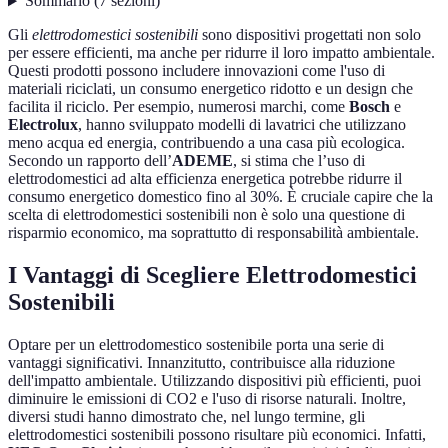
Sommario
(
7
sezioni
)
Gli
elettrodomestici sostenibili
sono dispositivi progettati non solo
per essere efficienti, ma anche per ridurre il loro impatto ambientale.
Questi prodotti possono includere innovazioni come l'uso di
materiali riciclati, un consumo energetico ridotto e un design che
facilita il riciclo. Per esempio, numerosi marchi, come
Bosch
e
Electrolux
, hanno sviluppato modelli di lavatrici che utilizzano
meno acqua ed energia, contribuendo a una casa più ecologica.
Secondo un rapporto dell’
ADEME
, si stima che l’uso di
elettrodomestici ad alta efficienza energetica potrebbe ridurre il
consumo energetico domestico fino al 30%. È cruciale capire che la
scelta di elettrodomestici sostenibili non è solo una questione di
risparmio economico, ma soprattutto di responsabilità ambientale.
I Vantaggi di Scegliere Elettrodomestici
Sostenibili
Optare per un elettrodomestico sostenibile porta una serie di
vantaggi significativi. Innanzitutto, contribuisce alla riduzione
dell'impatto ambientale. Utilizzando dispositivi più efficienti, puoi
diminuire le emissioni di CO2 e l'uso di risorse naturali. Inoltre,
diversi studi hanno dimostrato che, nel lungo termine, gli
elettrodomestici sostenibili possono risultare più economici. Infatti,