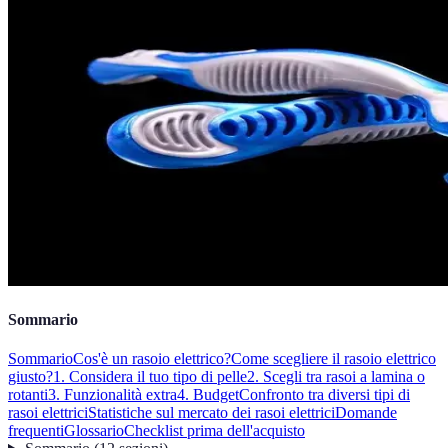
Sommario
Sommario
Cos'è un rasoio elettrico?
Come scegliere il rasoio elettrico
giusto?
1. Considera il tuo tipo di pelle
2. Scegli tra rasoi a lamina o
rotanti
3. Funzionalità extra
4. Budget
Confronto tra diversi tipi di
rasoi elettrici
Statistiche sul mercato dei rasoi elettrici
Domande
frequenti
Glossario
Checklist prima dell'acquisto