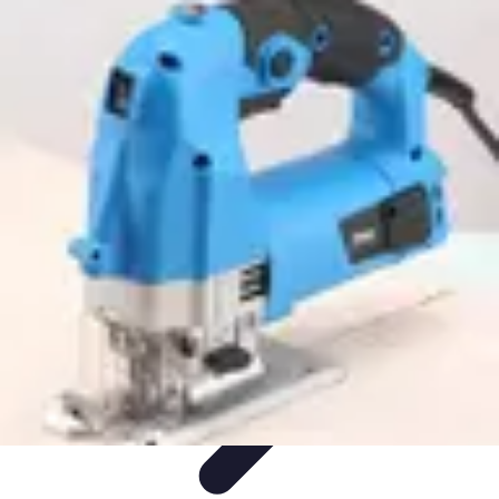
Electro Shopping
Smartphone e Accessori
Elettrodomestici
Sostenibili
Elettrodomestici
Aspirapolvere
Tendenze
Electro Shopping