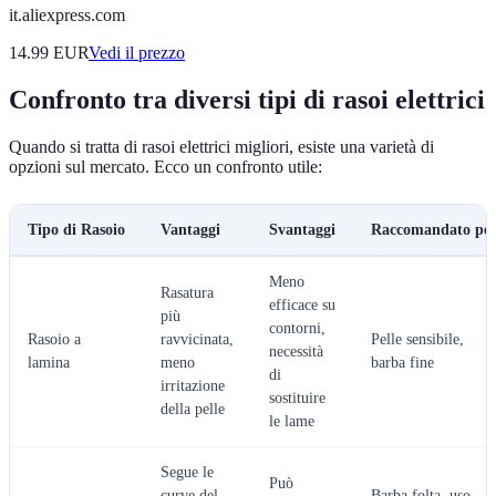
it.aliexpress.com
14.99
EUR
Vedi il prezzo
Confronto tra diversi tipi di rasoi elettrici
Quando si tratta di rasoi elettrici migliori, esiste una varietà di
opzioni sul mercato. Ecco un confronto utile:
Tipo di Rasoio
Vantaggi
Svantaggi
Raccomandato pe
Meno
Rasatura
efficace su
più
contorni,
Rasoio a
ravvicinata,
Pelle sensibile,
necessità
lamina
meno
barba fine
di
irritazione
sostituire
della pelle
le lame
Segue le
Può
curve del
Barba folta, uso