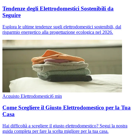
Tendenze degli Elettrodomestici Sostenibili da
Seguire
Esplora le ultime tendenze sugli elettrodomestici sostenibili, dal
risparmio energetico alla progettazione ecologica nel 2026.
Acquisto Elettrodomestici
6
min
Come Scegliere il Giusto Elettrodomestico per la Tua
Casa
Hai difficoltà a scegliere il giusto elettrodomestico? Segui la nostra
guida completa per fare la scelta migliore per la tua casa.