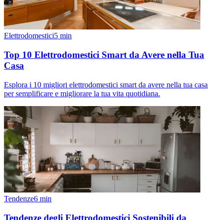
Elettrodomestici
5
min
Top 10 Elettrodomestici Smart da Avere nella Tua
Casa
Esplora i 10 migliori elettrodomestici smart da avere nella tua casa
per semplificare e migliorare la tua vita quotidiana.
Tendenze
6
min
Tendenze degli Elettrodomestici Sostenibili da