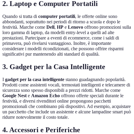
2. Laptop e Computer Portatili
Quando si tratta di
computer portatili
, le offerte online sono
abbondanti, soprattutto nei periodi di ritorno a scuola e dopo le
festività. Marche come
Dell
,
HP
e
Lenovo
offrono promozioni sulla
loro gamma di laptop, da modelli entry-level a quelli ad alte
prestazioni. Partecipare a eventi di ecommerce, come i saldi di
primavera, può rivelarsi vantaggioso. Inoltre, è importante
considerare i modelli ricondizionati, che possono offrire risparmi
significativi pur mantenendo alti standard di qualità.
3. Gadget per la Casa Intelligente
I
gadget per la casa intelligente
stanno guadagnando popolarità.
Prodotti come assistenti vocali, termostati intelligenti e telecamere di
sicurezza sono spesso disponibili a prezzi ridotti. Marche come
Google Nest
e
Amazon Echo
offrono offerte speciali durante le
festività, e diversi rivenditori online propongono pacchetti
promozionali che combinano più dispositivi. Ad esempio, acquistare
un pacchetto che include un assistente e alcune lampadine smart può
ridurre notevolmente il costo totale.
4. Accessori e Periferiche