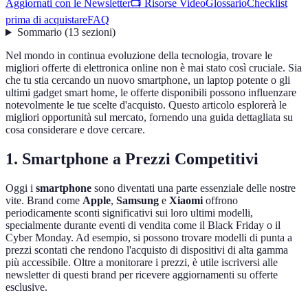
Aggiornati con le Newsletter
📺 Risorse Video
Glossario
Checklist
prima di acquistare
FAQ
Sommario
(
13
sezioni
)
Nel mondo in continua evoluzione della tecnologia, trovare le
migliori offerte di elettronica online non è mai stato così cruciale. Sia
che tu stia cercando un nuovo smartphone, un laptop potente o gli
ultimi gadget smart home, le offerte disponibili possono influenzare
notevolmente le tue scelte d'acquisto. Questo articolo esplorerà le
migliori opportunità sul mercato, fornendo una guida dettagliata su
cosa considerare e dove cercare.
1. Smartphone a Prezzi Competitivi
Oggi i
smartphone
sono diventati una parte essenziale delle nostre
vite. Brand come
Apple
,
Samsung
e
Xiaomi
offrono
periodicamente sconti significativi sui loro ultimi modelli,
specialmente durante eventi di vendita come il Black Friday o il
Cyber Monday. Ad esempio, si possono trovare modelli di punta a
prezzi scontati che rendono l'acquisto di dispositivi di alta gamma
più accessibile. Oltre a monitorare i prezzi, è utile iscriversi alle
newsletter di questi brand per ricevere aggiornamenti su offerte
esclusive.