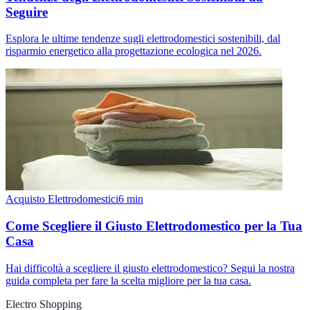
Seguire
Esplora le ultime tendenze sugli elettrodomestici sostenibili, dal
risparmio energetico alla progettazione ecologica nel 2026.
Acquisto Elettrodomestici
6
min
Come Scegliere il Giusto Elettrodomestico per la Tua
Casa
Hai difficoltà a scegliere il giusto elettrodomestico? Segui la nostra
guida completa per fare la scelta migliore per la tua casa.
Electro Shopping