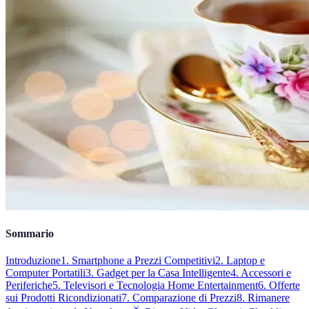
Sommario
Introduzione
1. Smartphone a Prezzi Competitivi
2. Laptop e
Computer Portatili
3. Gadget per la Casa Intelligente
4. Accessori e
Periferiche
5. Televisori e Tecnologia Home Entertainment
6. Offerte
sui Prodotti Ricondizionati
7. Comparazione di Prezzi
8. Rimanere