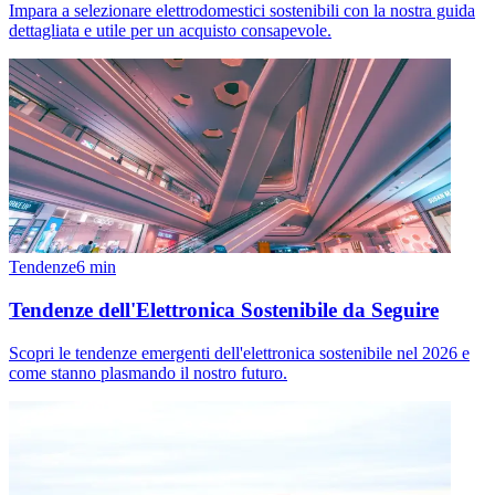
Impara a selezionare elettrodomestici sostenibili con la nostra guida
dettagliata e utile per un acquisto consapevole.
Tendenze
6
min
Tendenze dell'Elettronica Sostenibile da Seguire
Scopri le tendenze emergenti dell'elettronica sostenibile nel 2026 e
come stanno plasmando il nostro futuro.