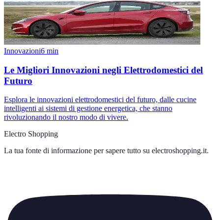
Innovazioni
6
min
Le Migliori Innovazioni negli Elettrodomestici del
Futuro
Esplora le innovazioni elettrodomestici del futuro, dalle cucine
intelligenti ai sistemi di gestione energetica, che stanno
rivoluzionando il nostro modo di vivere.
Electro Shopping
La tua fonte di informazione per sapere tutto su
electroshopping.it
.