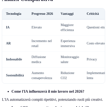
Tecnologia
Progresso 2026
Vantaggi
Criticità
Maggiore
IA
Elevato
Questioni etic
efficienza
Incremento nel
Esperienza
AR
Costo elevato
retail
immersiva
Diffusione
Monitoraggio
Indossabile
Privacy
medica
salute
Aumento
Riduzione
Implementazio
Sostenibilità
consapevolezza
CO2
lenta
Come l'IA influenzerà il mio lavoro nel 2026?
L'IA automatizzerà compiti ripetitivi, potenziando ruoli più creativi.