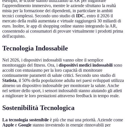
esempio, le scuole stanno utilizzando la AR per migliorare
l'apprendimento immersivo, mentre le aziende sfruttano la realtà
mista per la formazione dei dipendenti, in particolare in ambiti
tecnici complessi. Secondo uno studio di
IDC
, entro il 2026 il
mercato della realtà aumentata e virtuale raggiungerà 30 miliardi di
euro. Inoltre, le app di shopping online stanno integrando la AR,
consentendo ai consumatori di provare virtualmente i prodotti prima
dell'acquisto.
Tecnologia Indossabile
Nel 2026, i dispositivi indossabili vanno oltre il semplice
monitoraggio del fitness. Ora, i
dispositivi medici indossabili
sono
accolti con entusiasmo per la loro capacità di monitorare
continuamente parametri di salute critici. Secondo uno studio di
Statista
, il 50% della popolazione adulta nei paesi sviluppati utilizza
almeno un dispositivo indossabile per monitorare la salute. Anche
nel settore dello sport, i sensori indossabili stanno aiutando gli atleti
a migliorare le loro prestazioni attraverso feedback in tempo reale.
Sostenibilità Tecnologica
La tecnologia sostenibile
è più che mai una priorità. Aziende come
Apple
e
Google
stanno investendo in energie rinnovabili per