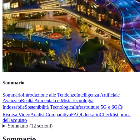
Sommario
Sommario
Introduzione alle Tendenze
Intelligenza Artificiale
Avanzata
Realtà Aumentata e Mista
Tecnologia
Indossabile
Sostenibilità Tecnologica
Infrastrutture 5G e 6G
📺
Risorsa Video
Analisi Comparativa
FAQ
Glossario
Checklist prima
dell'acquisto
Sommario
(
12
sezioni
)
Sommario