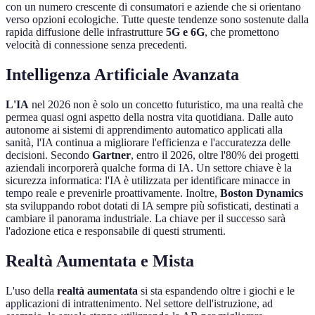
con un numero crescente di consumatori e aziende che si orientano
verso opzioni ecologiche. Tutte queste tendenze sono sostenute dalla
rapida diffusione delle infrastrutture
5G e 6G
, che promettono
velocità di connessione senza precedenti.
Intelligenza Artificiale Avanzata
L'IA
nel 2026 non è solo un concetto futuristico, ma una realtà che
permea quasi ogni aspetto della nostra vita quotidiana. Dalle auto
autonome ai sistemi di apprendimento automatico applicati alla
sanità, l'IA continua a migliorare l'efficienza e l'accuratezza delle
decisioni. Secondo
Gartner
, entro il 2026, oltre l'80% dei progetti
aziendali incorporerà qualche forma di IA. Un settore chiave è la
sicurezza informatica: l'IA è utilizzata per identificare minacce in
tempo reale e prevenirle proattivamente. Inoltre,
Boston Dynamics
sta sviluppando robot dotati di IA sempre più sofisticati, destinati a
cambiare il panorama industriale. La chiave per il successo sarà
l'adozione etica e responsabile di questi strumenti.
Realtà Aumentata e Mista
L'uso della
realtà aumentata
si sta espandendo oltre i giochi e le
applicazioni di intrattenimento. Nel settore dell'istruzione, ad