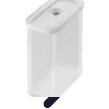
Electro Shopping
Smartphone e Accessori
Elettrodomestici
Sostenibili
Elettrodomestici
Aspirapolvere
Tendenze
Electro Shopping