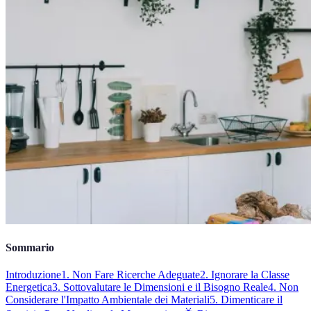
Sommario
Introduzione
1. Non Fare Ricerche Adeguate
2. Ignorare la Classe
Energetica
3. Sottovalutare le Dimensioni e il Bisogno Reale
4. Non
Considerare l'Impatto Ambientale dei Materiali
5. Dimenticare il