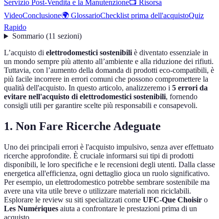
Servizio Post-Vendita e la Manutenzione
📺 Risorsa
Video
Conclusione
🌍 Glossario
Checklist prima dell'acquisto
Quiz
Rapido
Sommario
(
11
sezioni
)
L’acquisto di
elettrodomestici sostenibili
è diventato essenziale in
un mondo sempre più attento all’ambiente e alla riduzione dei rifiuti.
Tuttavia, con l’aumento della domanda di prodotti eco-compatibili, è
più facile incorrere in errori comuni che possono compromettere la
qualità dell'acquisto. In questo articolo, analizzeremo i
5 errori da
evitare nell'acquisto di elettrodomestici sostenibili
, fornendo
consigli utili per garantire scelte più responsabili e consapevoli.
1. Non Fare Ricerche Adeguate
Uno dei principali errori è l'acquisto impulsivo, senza aver effettuato
ricerche approfondite. È cruciale informarsi sui tipi di prodotti
disponibili, le loro specifiche e le recensioni degli utenti. Dalla classe
energetica all'efficienza, ogni dettaglio gioca un ruolo significativo.
Per esempio, un elettrodomestico potrebbe sembrare sostenibile ma
avere una vita utile breve o utilizzare materiali non riciclabili.
Esplorare le review su siti specializzati come
UFC-Que Choisir
o
Les Numériques
aiuta a confrontare le prestazioni prima di un
acquisto.