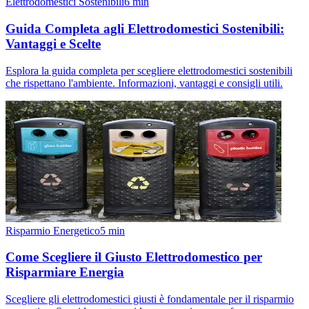
Elettrodomestici Sostenibili
6
min
Guida Completa agli Elettrodomestici Sostenibili:
Vantaggi e Scelte
Esplora la guida completa per scegliere elettrodomestici sostenibili
che rispettano l'ambiente. Informazioni, vantaggi e consigli utili.
Risparmio Energetico
5
min
Come Scegliere il Giusto Elettrodomestico per
Risparmiare Energia
Scegliere gli elettrodomestici giusti è fondamentale per il risparmio