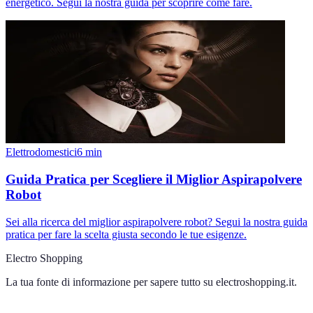
energetico. Segui la nostra guida per scoprire come fare.
Elettrodomestici
6
min
Guida Pratica per Scegliere il Miglior Aspirapolvere
Robot
Sei alla ricerca del miglior aspirapolvere robot? Segui la nostra guida
pratica per fare la scelta giusta secondo le tue esigenze.
Electro Shopping
La tua fonte di informazione per sapere tutto su
electroshopping.it
.