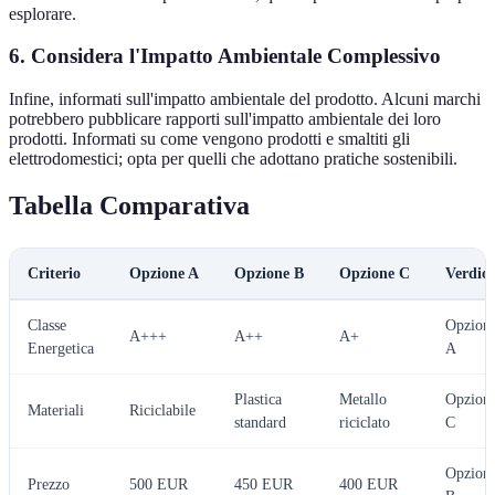
esplorare.
6. Considera l'Impatto Ambientale Complessivo
Infine, informati sull'impatto ambientale del prodotto. Alcuni marchi
potrebbero pubblicare rapporti sull'impatto ambientale dei loro
prodotti. Informati su come vengono prodotti e smaltiti gli
elettrodomestici; opta per quelli che adottano pratiche sostenibili.
Tabella Comparativa
Criterio
Opzione A
Opzione B
Opzione C
Verdict
Classe
Opzion
A+++
A++
A+
Energetica
A
Plastica
Metallo
Opzion
Materiali
Riciclabile
standard
riciclato
C
Opzion
Prezzo
500 EUR
450 EUR
400 EUR