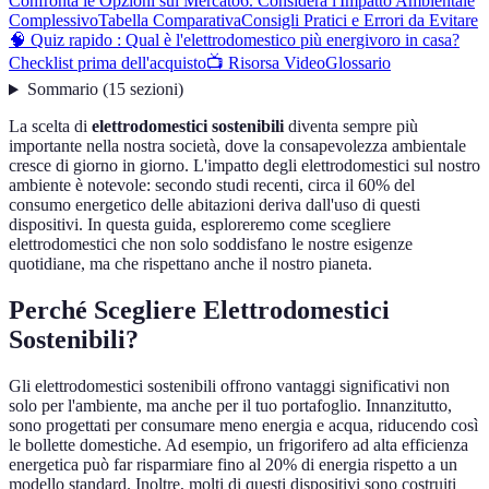
Confronta le Opzioni sul Mercato
6. Considera l'Impatto Ambientale
Complessivo
Tabella Comparativa
Consigli Pratici e Errori da Evitare
🧠 Quiz rapido : Qual è l'elettrodomestico più energivoro in casa?
Checklist prima dell'acquisto
📺 Risorsa Video
Glossario
Sommario
(
15
sezioni
)
La scelta di
elettrodomestici sostenibili
diventa sempre più
importante nella nostra società, dove la consapevolezza ambientale
cresce di giorno in giorno. L'impatto degli elettrodomestici sul nostro
ambiente è notevole: secondo studi recenti, circa il 60% del
consumo energetico delle abitazioni deriva dall'uso di questi
dispositivi. In questa guida, esploreremo come scegliere
elettrodomestici che non solo soddisfano le nostre esigenze
quotidiane, ma che rispettano anche il nostro pianeta.
Perché Scegliere Elettrodomestici
Sostenibili?
Gli elettrodomestici sostenibili offrono vantaggi significativi non
solo per l'ambiente, ma anche per il tuo portafoglio. Innanzitutto,
sono progettati per consumare meno energia e acqua, riducendo così
le bollette domestiche. Ad esempio, un frigorifero ad alta efficienza
energetica può far risparmiare fino al 20% di energia rispetto a un
modello standard. Inoltre, molti di questi dispositivi sono costruiti