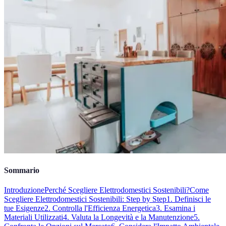
Sommario
Introduzione
Perché Scegliere Elettrodomestici Sostenibili?
Come
Scegliere Elettrodomestici Sostenibili: Step by Step
1. Definisci le
tue Esigenze
2. Controlla l'Efficienza Energetica
3. Esamina i
Materiali Utilizzati
4. Valuta la Longevità e la Manutenzione
5.