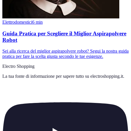
Elettrodomestici
6
min
Guida Pratica per Scegliere il Miglior Aspirapolvere
Robot
Sei alla ricerca del miglior aspirapolvere robot? Segui la nostra guida
pratica per fare la scelta giusta secondo le tue esigenze.
Electro Shopping
La tua fonte di informazione per sapere tutto su
electroshopping.it
.