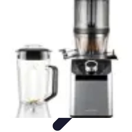
Electro Shopping
Smartphone e Accessori
Elettrodomestici
Sostenibili
Elettrodomestici
Aspirapolvere
Tendenze
Electro Shopping