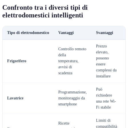
Confronto tra i diversi tipi di
elettrodomestici intelligenti
Tipo di elettrodomestico
Vantaggi
Svantaggi
Prezzo
Controllo remoto
elevato,
M
della
possono
c
Frigorifero
temperatura,
essere
s
avvisi di
complessi da
a
scadenza
installare
Può
G
Programmazione,
richiedere
l
Lavatrice
monitoraggio da
una rete Wi-
m
smartphone
Fi stabile
f
Limiti di
Ricette
C
compatibilità