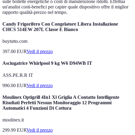
sulle bollette energetiche o costi di manutenzione ridotti. Effettua
un'analisi costi-benefici per capire quale dispositivo offre il miglior
rapporto qualità-prezzo nel tempo.
Candy Frigorifero Con Congelatore Libera Installazione
CHCS 514EW 207L Classe E Bianco
buytutto.com
397.00
EUR
Vedi il prezzo
Asciugatrice Whirlpool 9 kg W6 D94WB IT
ASS.PE.R.R IT
990.00
EUR
Vedi il prezzo
Moulinex Optigrill 4In1 Xl Griglia A Contatto Intelligente
Risultati Perfetti Nessun Monitoraggio 12 Programmi
Automatici 4 Funzioni Di Cottura
moulinex.it
299.99
EUR
Vedi il prezzo