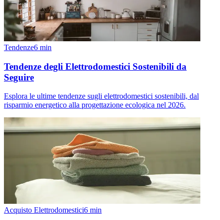
Tendenze
6
min
Tendenze degli Elettrodomestici Sostenibili da
Seguire
Esplora le ultime tendenze sugli elettrodomestici sostenibili, dal
risparmio energetico alla progettazione ecologica nel 2026.
Acquisto Elettrodomestici
6
min