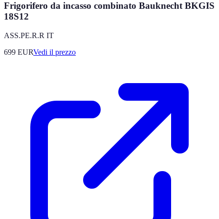
Frigorifero da incasso combinato Bauknecht BKGIS
18S12
ASS.PE.R.R IT
699
EUR
Vedi il prezzo