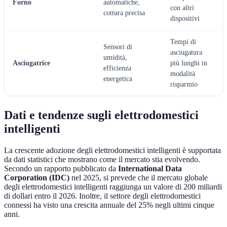
Forno
automatiche,
con altri
cottura precisa
f
dispositivi
Tempi di
Sensori di
A
asciugatura
umidità,
v
Asciugatrice
più lunghi in
efficienza
c
modalità
energetica
c
risparmio
Dati e tendenze sugli elettrodomestici
intelligenti
La crescente adozione degli elettrodomestici intelligenti è supportata
da dati statistici che mostrano come il mercato stia evolvendo.
Secondo un rapporto pubblicato da
International Data
Corporation (IDC)
nel 2025, si prevede che il mercato globale
degli elettrodomestici intelligenti raggiunga un valore di 200 miliardi
di dollari entro il 2026. Inoltre, il settore degli elettrodomestici
connessi ha visto una crescita annuale del 25% negli ultimi cinque
anni.