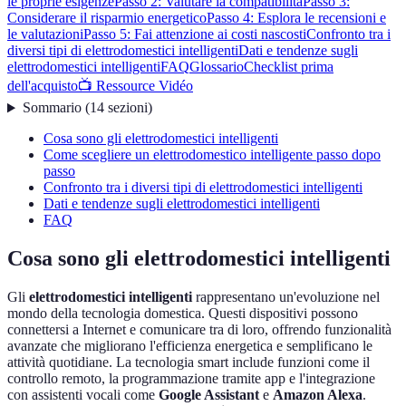
le proprie esigenze
Passo 2: Valutare la compatibilità
Passo 3:
Considerare il risparmio energetico
Passo 4: Esplora le recensioni e
le valutazioni
Passo 5: Fai attenzione ai costi nascosti
Confronto tra i
diversi tipi di elettrodomestici intelligenti
Dati e tendenze sugli
elettrodomestici intelligenti
FAQ
Glossario
Checklist prima
dell'acquisto
📺 Ressource Vidéo
Sommario
(
14
sezioni
)
Cosa sono gli elettrodomestici intelligenti
Come scegliere un elettrodomestico intelligente passo dopo
passo
Confronto tra i diversi tipi di elettrodomestici intelligenti
Dati e tendenze sugli elettrodomestici intelligenti
FAQ
Cosa sono gli elettrodomestici intelligenti
Gli
elettrodomestici intelligenti
rappresentano un'evoluzione nel
mondo della tecnologia domestica. Questi dispositivi possono
connettersi a Internet e comunicare tra di loro, offrendo funzionalità
avanzate che migliorano l'efficienza energetica e semplificano le
attività quotidiane. La tecnologia smart include funzioni come il
controllo remoto, la programmazione tramite app e l'integrazione
con assistenti vocali come
Google Assistant
e
Amazon Alexa
.