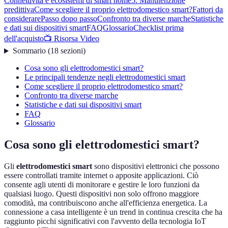
Connettività e ecosistemi di smart home
5. Manutenzione
predittiva
Come scegliere il proprio elettrodomestico smart?
Fattori da
considerare
Passo dopo passo
Confronto tra diverse marche
Statistiche
e dati sui dispositivi smart
FAQ
Glossario
Checklist prima
dell'acquisto
📺 Risorsa Video
Sommario
(
18
sezioni
)
Cosa sono gli elettrodomestici smart?
Le principali tendenze negli elettrodomestici smart
Come scegliere il proprio elettrodomestico smart?
Confronto tra diverse marche
Statistiche e dati sui dispositivi smart
FAQ
Glossario
Cosa sono gli elettrodomestici smart?
Gli
elettrodomestici smart
sono dispositivi elettronici che possono
essere controllati tramite internet o apposite applicazioni. Ciò
consente agli utenti di monitorare e gestire le loro funzioni da
qualsiasi luogo. Questi dispositivi non solo offrono maggiore
comodità, ma contribuiscono anche all'efficienza energetica. La
connessione a casa intelligente è un trend in continua crescita che ha
raggiunto picchi significativi con l'avvento della tecnologia IoT