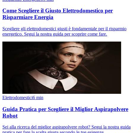
Come Scegliere il Giusto Elettrodomestico per
Risparmiare Energia
Scegliere gli elettrodomestici giusti è fondamentale per il risparmio
energetico. Segui la nostra guida per scoprire come fare.
Elettrodomestici
6
min
Guida Pratica per Scegliere il Miglior Aspirapolvere
Robot
Sei alla ricerca del miglior aspirapolvere robot? Segui la nostra guida
pratica per fare la scelta giusta secondo le tue esigenze.