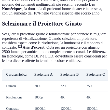
appieno dei contenuti multimediali più recenti. Secondo
Les
Numériques
, la domanda di proiettori home theater è in crescita,
con un aumento del 10% nelle vendite rispetto allo scorso anno.
Selezionare il Proiettore Giusto
Scegliere il proiettore giusto è fondamentale per ottenere la migliore
esperienza di visualizzazione. Quando selezioni un proiettore,
considera aspetti come la risoluzione, la luminosità e il rapporto di
contrasto.
💡 Avis d'expert
: Opta per un proiettore con almeno
2500 lumen per ambienti non completamente oscurati. Le differenze
tra tecnologie, come DLP e LCD, dovrebbero essere considerati per
le loro diverse offerte in termini di colore e nitidezza.
Caratteristica
Proiettore A
Proiettore B
Proiettore C
Lumen
2800
3200
3500
Risoluzione
1080p
4K
4K
Contrasto
10000:1
12000:1
15000:1