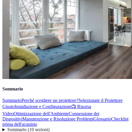
Sommario
Sommario
Perché scegliere un proiettore?
Selezionare il Proiettore
Giusto
Installazione e Configurazione
📺 Risorsa
Video
Ottimizzazione dell'Ambiente
Connessione dei
Dispositivi
Manutenzione e Risoluzione Problemi
Glossario
Checklist
prima dell'acquisto
Sommario
(
10
sezioni
)