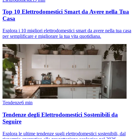
Top 10 Elettrodomestici Smart da Avere nella Tua
Casa
Esplora i 10 migliori elettrodomestici smart da avere nella tua casa
per semplificare e migliorare la tua vita quotidiana.
Tendenze
6
min
Tendenze degli Elettrodomestici Sostenibili da
Seguire
Esplora le ultime tendenze sugli elettrodomestici sostenibili, dal