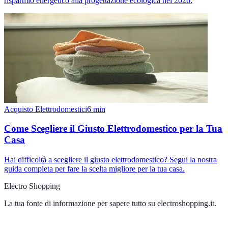
risparmio energetico alla progettazione ecologica nel 2026.
Acquisto Elettrodomestici
6
min
Come Scegliere il Giusto Elettrodomestico per la Tua
Casa
Hai difficoltà a scegliere il giusto elettrodomestico? Segui la nostra
guida completa per fare la scelta migliore per la tua casa.
Electro Shopping
La tua fonte di informazione per sapere tutto su
electroshopping.it
.