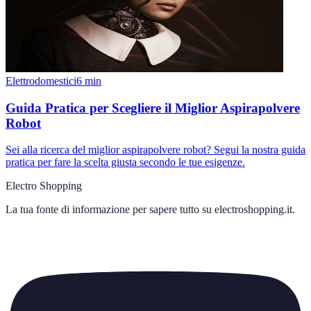
Elettrodomestici
6
min
Guida Pratica per Scegliere il Miglior Aspirapolvere
Robot
Sei alla ricerca del miglior aspirapolvere robot? Segui la nostra guida
pratica per fare la scelta giusta secondo le tue esigenze.
Electro Shopping
La tua fonte di informazione per sapere tutto su
electroshopping.it
.