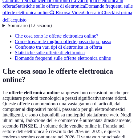
Controlla i Social Media
Confronto tra vari tipi di elettronica in
offerta
Statistiche sulle offerte di elettronica
Domande frequenti sulle
offerte elettronica online
📺 Risorsa Video
Glossario
Checklist prima
dell'acquisto
Sommario
(
12
sezioni
)
Che cosa sono le offerte elettronica online?
Come trovare le migliori offerte passo dopo passo
Confronto tra vari tipi di elettronica in offerta
Statistiche sulle offerte di elettronica
Domande frequenti sulle offerte elettronica online
Che cosa sono le offerte elettronica
online?
Le
offerte elettronica online
rappresentano occasioni uniche per
acquistare prodotti tecnologici a prezzi significativamente ridotti.
Queste offerte comprendono una vasta gamma di articoli, dai
computer ai dispositivi mobili, passando per gli elettrodomestici
intelligenti, e sono disponibili su molteplici piattaforme web. Negli
ultimi anni, l'adozione dell'e-commerce è aumentata drasticamente;
secondo l'
INSEE
, il volume delle vendite online in Francia nel
settore dell'elettronica è cresciuto del 20% nel 2025, e questa
tendenza sembra continuare nel 2026. Il vantaggio principale di