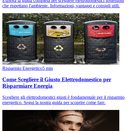
Esplora la guida completa per scegliere elettrodomestici sostenibili
che rispettano l'ambiente. Informazioni, vantaggi e consigli utili.
Risparmio Energetico
5
min
Come Scegliere il Giusto Elettrodomestico per
Risparmiare Energia
Scegliere gli elettrodomestici giusti è fondamentale per il risparmio
energetico. Segui la nostra guida per scoprire come fare.