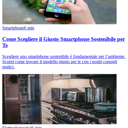
Smartphone
6
min
Come Scegliere il Giusto Smartphone Sostenibile per
Te
Scegliere uno smartphone sostenibile è fondamentale per l’ambiente.
Scopri come trovare il modello giusto per te con i nostri consigli
pratici.
Elettrodomestici
6
min