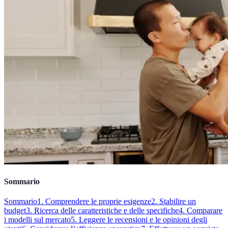
Sommario
Sommario
1. Comprendere le proprie esigenze
2. Stabilire un
budget
3. Ricerca delle caratteristiche e delle specifiche
4. Comparare
i modelli sul mercato
5. Leggere le recensioni e le opinioni degli