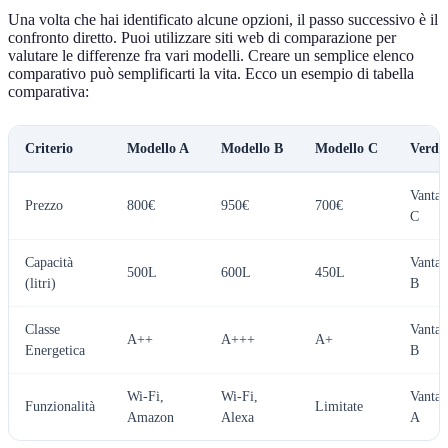
Una volta che hai identificato alcune opzioni, il passo successivo è il
confronto diretto. Puoi utilizzare siti web di comparazione per
valutare le differenze fra vari modelli. Creare un semplice elenco
comparativo può semplificarti la vita. Ecco un esempio di tabella
comparativa:
Criterio
Modello A
Modello B
Modello C
Verdic
Vantag
Prezzo
800€
950€
700€
C
Capacità
Vantag
500L
600L
450L
(litri)
B
Classe
Vantag
A++
A+++
A+
Energetica
B
Wi-Fi,
Wi-Fi,
Vantag
Funzionalità
Limitate
Amazon
Alexa
A