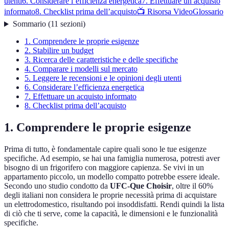
utenti
6. Considerare l’efficienza energetica
7. Effettuare un acquisto
informato
8. Checklist prima dell’acquisto
📺 Risorsa Video
Glossario
Sommario
(
11
sezioni
)
1. Comprendere le proprie esigenze
2. Stabilire un budget
3. Ricerca delle caratteristiche e delle specifiche
4. Comparare i modelli sul mercato
5. Leggere le recensioni e le opinioni degli utenti
6. Considerare l’efficienza energetica
7. Effettuare un acquisto informato
8. Checklist prima dell’acquisto
1. Comprendere le proprie esigenze
Prima di tutto, è fondamentale capire quali sono le tue esigenze
specifiche. Ad esempio, se hai una famiglia numerosa, potresti aver
bisogno di un frigorifero con maggiore capienza. Se vivi in un
appartamento piccolo, un modello compatto potrebbe essere ideale.
Secondo uno studio condotto da
UFC-Que Choisir
, oltre il 60%
degli italiani non considera le proprie necessità prima di acquistare
un elettrodomestico, risultando poi insoddisfatti. Rendi quindi la lista
di ciò che ti serve, come la capacità, le dimensioni e le funzionalità
specifiche.