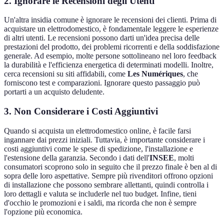
2. Ignorare le Recensioni degli Utenti
Un'altra insidia comune è ignorare le recensioni dei clienti. Prima di
acquistare un elettrodomestico, è fondamentale leggere le esperienze
di altri utenti. Le recensioni possono darti un'idea precisa delle
prestazioni del prodotto, dei problemi ricorrenti e della soddisfazione
generale. Ad esempio, molte persone sottolineano nel loro feedback
la durabilità e l'efficienza energetica di determinati modelli. Inoltre,
cerca recensioni su siti affidabili, come
Les Numériques
, che
forniscono test e comparazioni. Ignorare questo passaggio può
portarti a un acquisto deludente.
3. Non Considerare i Costi Aggiuntivi
Quando si acquista un elettrodomestico online, è facile farsi
ingannare dai prezzi iniziali. Tuttavia, è importante considerare i
costi aggiuntivi come le spese di spedizione, l'installazione e
l'estensione della garanzia. Secondo i dati dell'
INSEE
, molti
consumatori scoprono solo in seguito che il prezzo finale è ben al di
sopra delle loro aspettative. Sempre più rivenditori offrono opzioni
di installazione che possono sembrare allettanti, quindi controlla i
loro dettagli e valuta se includerle nel tuo budget. Infine, tieni
d'occhio le promozioni e i saldi, ma ricorda che non è sempre
l'opzione più economica.