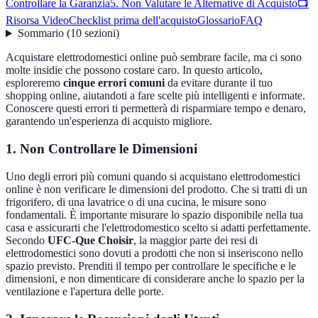
Controllare la Garanzia
5. Non Valutare le Alternative di Acquisto
📺
Risorsa Video
Checklist prima dell'acquisto
Glossario
FAQ
Sommario
(
10
sezioni
)
Acquistare elettrodomestici online può sembrare facile, ma ci sono
molte insidie che possono costare caro. In questo articolo,
esploreremo
cinque errori comuni
da evitare durante il tuo
shopping online, aiutandoti a fare scelte più intelligenti e informate.
Conoscere questi errori ti permetterà di risparmiare tempo e denaro,
garantendo un'esperienza di acquisto migliore.
1. Non Controllare le Dimensioni
Uno degli errori più comuni quando si acquistano elettrodomestici
online è non verificare le dimensioni del prodotto. Che si tratti di un
frigorifero, di una lavatrice o di una cucina, le misure sono
fondamentali. È importante misurare lo spazio disponibile nella tua
casa e assicurarti che l'elettrodomestico scelto si adatti perfettamente.
Secondo
UFC-Que Choisir
, la maggior parte dei resi di
elettrodomestici sono dovuti a prodotti che non si inseriscono nello
spazio previsto. Prenditi il tempo per controllare le specifiche e le
dimensioni, e non dimenticare di considerare anche lo spazio per la
ventilazione e l'apertura delle porte.