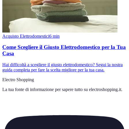
Acquisto Elettrodomestici
6
min
Come Scegliere il Giusto Elettrodomestico per la Tua
Casa
Hai difficoltà a scegliere il giusto elettrodomestico? Segui la nostra
guida completa per fare la scelta migliore per la tua casa.
Electro Shopping
La tua fonte di informazione per sapere tutto su
electroshopping.it
.