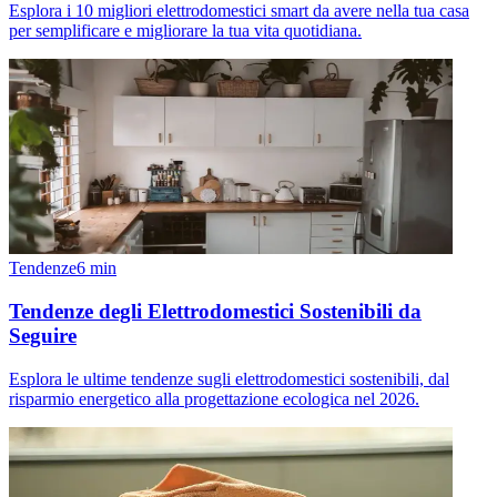
Esplora i 10 migliori elettrodomestici smart da avere nella tua casa
per semplificare e migliorare la tua vita quotidiana.
Tendenze
6
min
Tendenze degli Elettrodomestici Sostenibili da
Seguire
Esplora le ultime tendenze sugli elettrodomestici sostenibili, dal
risparmio energetico alla progettazione ecologica nel 2026.