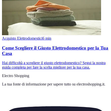
Acquisto Elettrodomestici
6
min
Come Scegliere il Giusto Elettrodomestico per la Tua
Casa
Hai difficoltà a scegliere il giusto elettrodomestico? Segui la nostra
guida completa per fare la scelta migliore per la tua casa.
Electro Shopping
La tua fonte di informazione per sapere tutto su
electroshopping.it
.