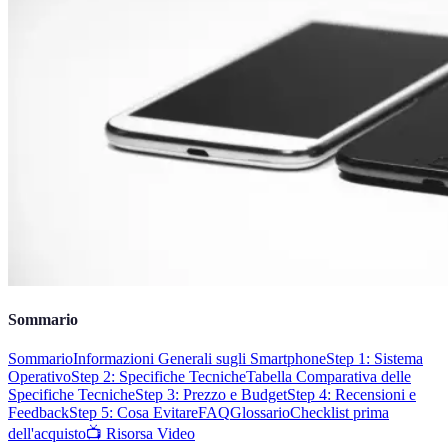
Sommario
Sommario
Informazioni Generali sugli Smartphone
Step 1: Sistema
Operativo
Step 2: Specifiche Tecniche
Tabella Comparativa delle
Specifiche Tecniche
Step 3: Prezzo e Budget
Step 4: Recensioni e
Feedback
Step 5: Cosa Evitare
FAQ
Glossario
Checklist prima
dell'acquisto
📺 Risorsa Video