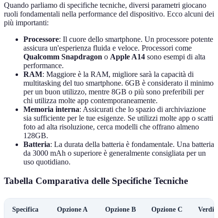
Quando parliamo di specifiche tecniche, diversi parametri giocano
ruoli fondamentali nella performance del dispositivo. Ecco alcuni dei
più importanti:
Processore
: Il cuore dello smartphone. Un processore potente
assicura un'esperienza fluida e veloce. Processori come
Qualcomm Snapdragon
o
Apple A14
sono esempi di alta
performance.
RAM
: Maggiore è la RAM, migliore sarà la capacità di
multitasking del tuo smartphone. 6GB è considerato il minimo
per un buon utilizzo, mentre 8GB o più sono preferibili per
chi utilizza molte app contemporaneamente.
Memoria interna
: Assicurati che lo spazio di archiviazione
sia sufficiente per le tue esigenze. Se utilizzi molte app o scatti
foto ad alta risoluzione, cerca modelli che offrano almeno
128GB.
Batteria
: La durata della batteria è fondamentale. Una batteria
da 3000 mAh o superiore è generalmente consigliata per un
uso quotidiano.
Tabella Comparativa delle Specifiche Tecniche
Specifica
Opzione A
Opzione B
Opzione C
Verdic