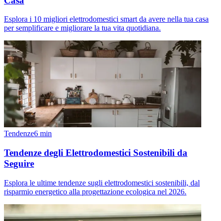
Casa
Esplora i 10 migliori elettrodomestici smart da avere nella tua casa
per semplificare e migliorare la tua vita quotidiana.
Tendenze
6
min
Tendenze degli Elettrodomestici Sostenibili da
Seguire
Esplora le ultime tendenze sugli elettrodomestici sostenibili, dal
risparmio energetico alla progettazione ecologica nel 2026.