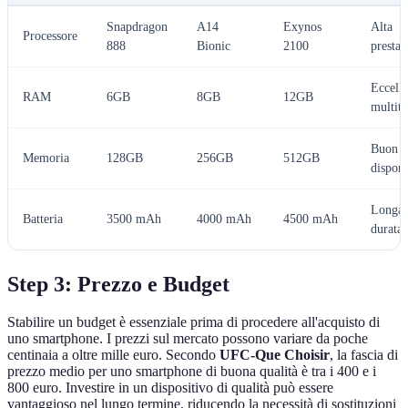
Snapdragon
A14
Exynos
Alta
Processore
888
Bionic
2100
prestaz
Eccelle
RAM
6GB
8GB
12GB
multita
Buon s
Memoria
128GB
256GB
512GB
disponi
Longa
Batteria
3500 mAh
4000 mAh
4500 mAh
durata
Step 3: Prezzo e Budget
Stabilire un budget è essenziale prima di procedere all'acquisto di
uno smartphone. I prezzi sul mercato possono variare da poche
centinaia a oltre mille euro. Secondo
UFC-Que Choisir
, la fascia di
prezzo medio per uno smartphone di buona qualità è tra i 400 e i
800 euro. Investire in un dispositivo di qualità può essere
vantaggioso nel lungo termine, riducendo la necessità di sostituzioni