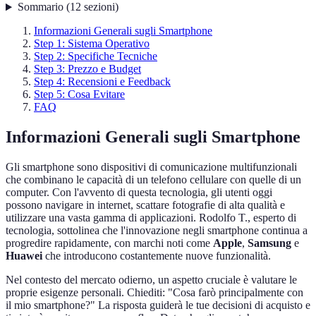
Sommario
(
12
sezioni
)
Informazioni Generali sugli Smartphone
Step 1: Sistema Operativo
Step 2: Specifiche Tecniche
Step 3: Prezzo e Budget
Step 4: Recensioni e Feedback
Step 5: Cosa Evitare
FAQ
Informazioni Generali sugli Smartphone
Gli smartphone sono dispositivi di comunicazione multifunzionali
che combinano le capacità di un telefono cellulare con quelle di un
computer. Con l'avvento di questa tecnologia, gli utenti oggi
possono navigare in internet, scattare fotografie di alta qualità e
utilizzare una vasta gamma di applicazioni. Rodolfo T., esperto di
tecnologia, sottolinea che l'innovazione negli smartphone continua a
progredire rapidamente, con marchi noti come
Apple
,
Samsung
e
Huawei
che introducono costantemente nuove funzionalità.
Nel contesto del mercato odierno, un aspetto cruciale è valutare le
proprie esigenze personali. Chiediti: "Cosa farò principalmente con
il mio smartphone?" La risposta guiderà le tue decisioni di acquisto e