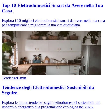
Top 10 Elettrodomestici Smart da Avere nella Tua
Casa
Esplora i 10 migliori elettrodomestici smart da avere nella tua casa
per semplificare e migliorare la tua vita quotidiana.
Tendenze
6
min
Tendenze degli Elettrodomestici Sostenibili da
Seguire
Esplora le ultime tendenze sugli elettrodomestici sostenibili, dal
risparmio energetico alla progettazione ecologica nel 2026.