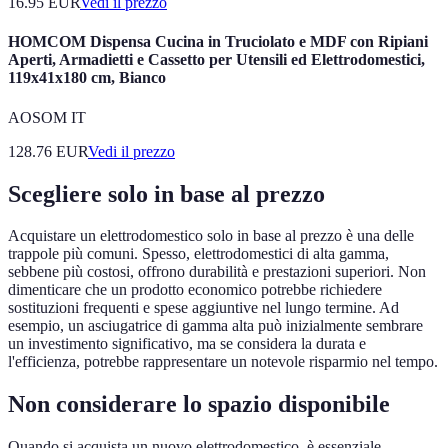
16.95
EUR
Vedi il prezzo
HOMCOM Dispensa Cucina in Truciolato e MDF con Ripiani
Aperti, Armadietti e Cassetto per Utensili ed Elettrodomestici,
119x41x180 cm, Bianco
AOSOM IT
128.76
EUR
Vedi il prezzo
Scegliere solo in base al prezzo
Acquistare un elettrodomestico solo in base al prezzo è una delle
trappole più comuni. Spesso, elettrodomestici di alta gamma,
sebbene più costosi, offrono durabilità e prestazioni superiori. Non
dimenticare che un prodotto economico potrebbe richiedere
sostituzioni frequenti e spese aggiuntive nel lungo termine. Ad
esempio, un asciugatrice di gamma alta può inizialmente sembrare
un investimento significativo, ma se considera la durata e
l'efficienza, potrebbe rappresentare un notevole risparmio nel tempo.
Non considerare lo spazio disponibile
Quando si acquista un nuovo elettrodomestico, è essenziale