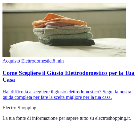
Acquisto Elettrodomestici
6
min
Come Scegliere il Giusto Elettrodomestico per la Tua
Casa
Hai difficoltà a scegliere il giusto elettrodomestico? Segui la nostra
guida completa per fare la scelta migliore per la tua casa.
Electro Shopping
La tua fonte di informazione per sapere tutto su
electroshopping.it
.