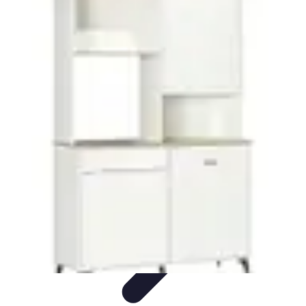
Electro Shopping
Smartphone e Accessori
Elettrodomestici
Sostenibili
Elettrodomestici
Aspirapolvere
Tendenze
Electro Shopping