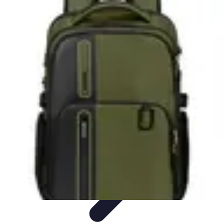
Electro Shopping
Smartphone e Accessori
Elettrodomestici
Sostenibili
Elettrodomestici
Aspirapolvere
Tendenze
Electro Shopping