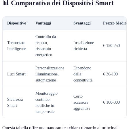
📊 Comparativa dei Dispositivi Smart
Dispositivo
Vantaggi
Svantaggi
Prezzo Medio
Controllo da
Termostato
remoto,
Installazione
€ 150-250
Intelligente
risparmio
richiesta
energetico
Personalizzazione
Dipendono
Luci Smart
illuminazione,
dalla
€ 30-100
automazione
connettività
Monitoraggio
Costo
Sicurezza
continuo,
accessori
€ 100-300
Smart
notifiche in
aggiuntivi
tempo reale
Questa tabella offre una panoramica chiara riguardo ai principali