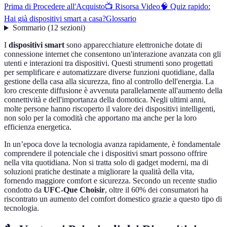
Prima di Procedere all'Acquisto
📺 Risorsa Video
🧠 Quiz rapido:
Hai già dispositivi smart a casa?
Glossario
Sommario
(
12
sezioni
)
I
dispositivi smart
sono apparecchiature elettroniche dotate di
connessione internet che consentono un'interazione avanzata con gli
utenti e interazioni tra dispositivi. Questi strumenti sono progettati
per semplificare e automatizzare diverse funzioni quotidiane, dalla
gestione della casa alla sicurezza, fino al controllo dell'energia. La
loro crescente diffusione è avvenuta parallelamente all'aumento della
connettività e dell'importanza della domotica. Negli ultimi anni,
molte persone hanno riscoperto il valore dei dispositivi intelligenti,
non solo per la comodità che apportano ma anche per la loro
efficienza energetica.
In un’epoca dove la tecnologia avanza rapidamente, è fondamentale
comprendere il potenciale che i dispositivi smart possono offrire
nella vita quotidiana. Non si tratta solo di gadget moderni, ma di
soluzioni pratiche destinate a migliorare la qualità della vita,
fornendo maggiore comfort e sicurezza. Secondo un recente studio
condotto da
UFC-Que Choisir
, oltre il 60% dei consumatori ha
riscontrato un aumento del comfort domestico grazie a questo tipo di
tecnologia.