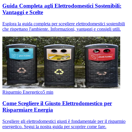
Guida Completa agli Elettrodomestici Sostenibili:
Vantaggi e Scelte
Esplora la guida completa per scegliere elettrodomestici sostenibili
che rispettano l'ambiente. Informazioni, vantaggi e consigli utili.
Risparmio Energetico
5
min
Come Scegliere il Giusto Elettrodomestico per
Risparmiare Energia
Scegliere gli elettrodomestici giusti è fondamentale per il risparmio
energetico. Segui la nostra guida per scoprire come fare.