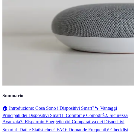
Sommario
🏠 Introduzione: Cosa Sono i Dispositivi Smart?
🔧 Vantaggi
Principali dei Dispositivi Smart
1. Comfort e Comodità
2. Sicurezza
Avanzata
3. Risparmio Energetico
📊 Comparativa dei Dispositivi
Smart
📊 Dati e Statistiche
✅ FAQ: Domande Frequenti
⚡ Checklist