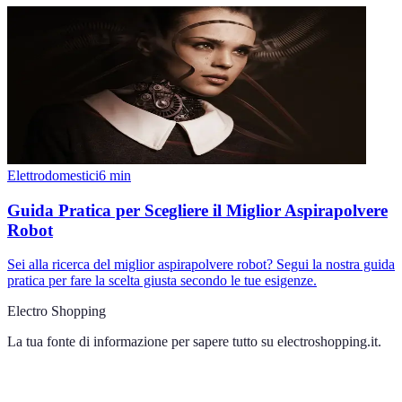
Elettrodomestici
6
min
Guida Pratica per Scegliere il Miglior Aspirapolvere
Robot
Sei alla ricerca del miglior aspirapolvere robot? Segui la nostra guida
pratica per fare la scelta giusta secondo le tue esigenze.
Electro Shopping
La tua fonte di informazione per sapere tutto su
electroshopping.it
.