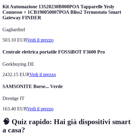
Kit Automazione 13S28230B000POA Tapparelle Yesly
Connesso + 1CB190050007POA Bliss2 Termostato Smart
Gateway FINDER
Gagliardisrl
503.10
EUR
Vedi il prezzo
Centrale elettrica portatile FOSSiBOT F3600 Pro
Geekbuying DE
2432.15
EUR
Vedi il prezzo
SAMSONITE Borse... Verde
Drestige IT
163.40
EUR
Vedi il prezzo
🧠 Quiz rapido: Hai già dispositivi smart
a casa?