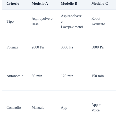
Criterio
Modello A
Modello B
Modello C
Aspirapolvere
Aspirapolvere
Robot
Tipo
e
d
Base
Avanzato
Lavapavimenti
e
Potenza
2000 Pa
3000 Pa
5000 Pa
p
t
Autonomia
60 min
120 min
150 min
p
s
App +
Controllo
Manuale
App
Voice
c