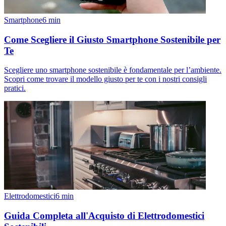
Smartphone
6
min
Come Scegliere il Giusto Smartphone Sostenibile per
Te
Scegliere uno smartphone sostenibile è fondamentale per l’ambiente.
Scopri come trovare il modello giusto per te con i nostri consigli
pratici.
Elettrodomestici
6
min
Guida Completa all'Acquisto di Elettrodomestici