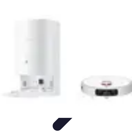
Electro Shopping
Smartphone e Accessori
Elettrodomestici
Sostenibili
Elettrodomestici
Aspirapolvere
Tendenze
Electro Shopping