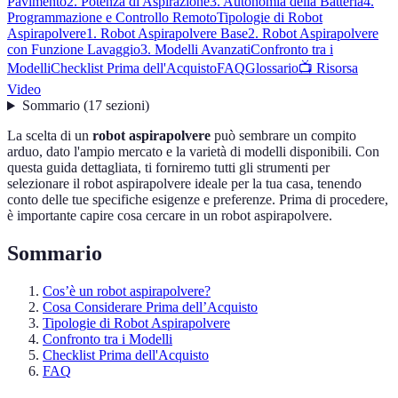
Pavimento
2. Potenza di Aspirazione
3. Autonomia della Batteria
4.
Programmazione e Controllo Remoto
Tipologie di Robot
Aspirapolvere
1. Robot Aspirapolvere Base
2. Robot Aspirapolvere
con Funzione Lavaggio
3. Modelli Avanzati
Confronto tra i
Modelli
Checklist Prima dell'Acquisto
FAQ
Glossario
📺 Risorsa
Video
Sommario
(
17
sezioni
)
La scelta di un
robot aspirapolvere
può sembrare un compito
arduo, dato l'ampio mercato e la varietà di modelli disponibili. Con
questa guida dettagliata, ti forniremo tutti gli strumenti per
selezionare il robot aspirapolvere ideale per la tua casa, tenendo
conto delle tue specifiche esigenze e preferenze. Prima di procedere,
è importante capire cosa cercare in un robot aspirapolvere.
Sommario
Cos’è un robot aspirapolvere?
Cosa Considerare Prima dell’Acquisto
Tipologie di Robot Aspirapolvere
Confronto tra i Modelli
Checklist Prima dell'Acquisto
FAQ