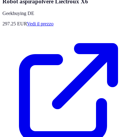
Robot aspirapolvere Liectroux X6
Geekbuying DE
297.25
EUR
Vedi il prezzo