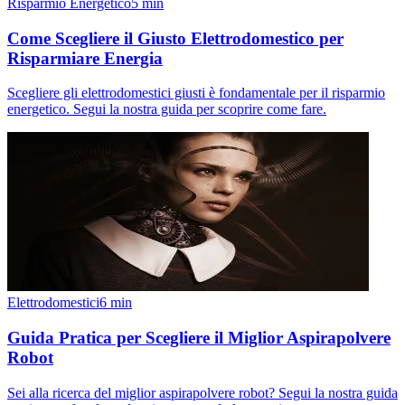
Risparmio Energetico
5
min
Come Scegliere il Giusto Elettrodomestico per
Risparmiare Energia
Scegliere gli elettrodomestici giusti è fondamentale per il risparmio
energetico. Segui la nostra guida per scoprire come fare.
Elettrodomestici
6
min
Guida Pratica per Scegliere il Miglior Aspirapolvere
Robot
Sei alla ricerca del miglior aspirapolvere robot? Segui la nostra guida