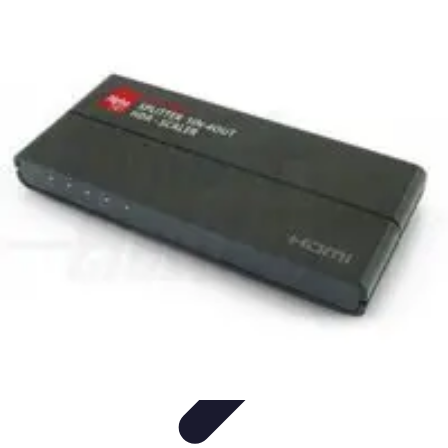
Electro Shopping
Smartphone e Accessori
Elettrodomestici
Sostenibili
Elettrodomestici
Aspirapolvere
Tendenze
Electro Shopping