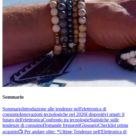
Sommario
Sommario
Introduzione alle tendenze nell'elettronica di
consumo
Innovazioni tecnologiche nel 2026
I dispositivi smart: il
futuro dell'elettronica
Confronto tra tecnologie
Statistiche sulle
tendenze di consumo
Domande frequenti
Glossario
Checklist prima
acquisto
📺 Per andare oltre: *Ultime Tendenze nell'Elettronica di