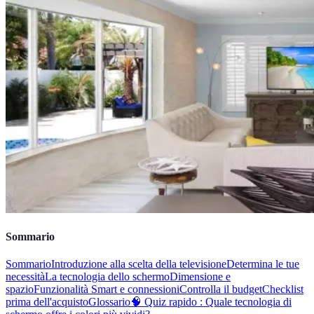
Sommario
Sommario
Introduzione alla scelta della televisione
Determina le tue
necessità
La tecnologia dello schermo
Dimensione e
spazio
Funzionalità Smart e connessioni
Controlla il budget
Checklist
prima dell'acquisto
Glossario
🧠 Quiz rapido : Quale tecnologia di