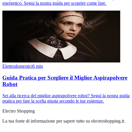
energetico. Segui la nostra guida per scoprire come fare.
Elettrodomestici
6
min
Guida Pratica per Scegliere il Miglior Aspirapolvere
Robot
Sei alla ricerca del miglior aspirapolvere robot? Segui la nostra guida
pratica per fare la scelta giusta secondo le tue esigenze.
Electro Shopping
La tua fonte di informazione per sapere tutto su
electroshopping.it
.