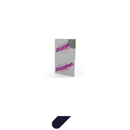
Electro Shopping
Smartphone e Accessori
Elettrodomestici
Sostenibili
Elettrodomestici
Aspirapolvere
Tendenze
Electro Shopping