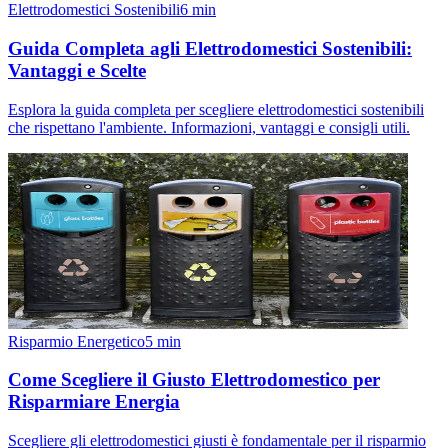
Elettrodomestici Sostenibili
6
min
Guida Completa agli Elettrodomestici Sostenibili:
Vantaggi e Scelte
Esplora la guida completa per scegliere elettrodomestici sostenibili
che rispettano l'ambiente. Informazioni, vantaggi e consigli utili.
Risparmio Energetico
5
min
Come Scegliere il Giusto Elettrodomestico per
Risparmiare Energia
Scegliere gli elettrodomestici giusti è fondamentale per il risparmio