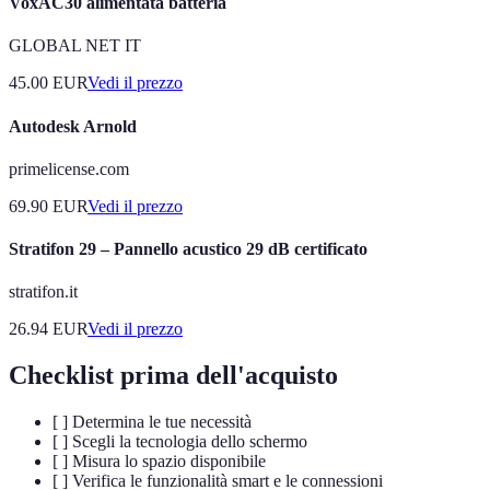
VoxAC30 alimentata batteria
GLOBAL NET IT
45.00
EUR
Vedi il prezzo
Autodesk Arnold
primelicense.com
69.90
EUR
Vedi il prezzo
Stratifon 29 – Pannello acustico 29 dB certificato
stratifon.it
26.94
EUR
Vedi il prezzo
Checklist prima dell'acquisto
[ ] Determina le tue necessità
[ ] Scegli la tecnologia dello schermo
[ ] Misura lo spazio disponibile
[ ] Verifica le funzionalità smart e le connessioni