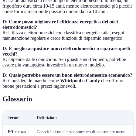
R: La durata varia in base al tipo di elettrodomestico. In media, un
frigorifero dura circa 10-15 anni, mentre elettrodomestici più piccoli
come forni a microonde possono durare da 5 a 10 anni.
D: Come posso migliorare l'efficienza energetica dei miei
elettrodomestici?
R: Utilizza elettrodomestici con classifica energetica alta, esegui
manutenzione regolare e cerca funzioni di risparmio energetico.
D: È meglio acquistare nuovi elettrodomestici o riparare quelli
vecchi?
R: Dipende dalle condizioni. Se i guasti sono frequenti, potrebbe
essere più vantaggioso investire in un nuovo modello.
D: Quale potrebbe essere un buon elettrodomestico economico?
R: Considera le marche come
Whirlpool
o
Candy
che offrono
buone prestazioni a prezzi ragionevoli.
Glossario
Terme
Definizione
Efficienza
Capacità di un elettrodomestico di consumare meno