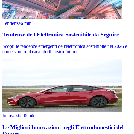
Tendenze
6
min
Tendenze dell'Elettronica Sostenibile da Seguire
Scopri le tendenze emergenti dell'elettronica sostenibile nel 2026 e
come stanno plasmando il nostro futuro.
Innovazioni
6
min
Le Migliori Innovazioni negli Elettrodomestici del
Futuro