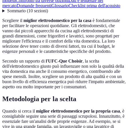
modelli
Confronto tra diverse opzioni
Dati e tendenze nel
mercato
Domande frequenti
Glossario
Checklist prima dell'acquisto
Sommario
(
10
sezioni
)
Scegliere il
miglior elettrodomestico per la casa
è fondamentale
per facilitare le operazioni quotidiane. Gli elettrodomestici, che
vanno dai piccoli apparecchi da cucina agli elettrodomestici di
grandi dimensioni, come frigoriferi e lavatrici, sono progettati per
migliorare l'efficienza e il comfort della vita domestica. La loro
selezione deve tener conto di diversi fattori, tra cui il budget, le
esigenze personali e le caratteristiche specifiche del prodotto.
Secondo un rapporto di
l'UFC-Que Choisir
, la scelta
dell'elettrodomestico giusto può influenzare non solo la qualità della
vita domestica ma anche il consumo energetico, contribuendo alle
spese mensili. Inoltre, scegliere un prodotto di alta qualità e con un
buon livello di efficienza energetica può ridurre l'impatto ambientale,
aspetto ora molto importante per i consumatori.
Metodologia per la scelta
Quando si cerca il
miglior elettrodomestico per la propria casa
, è
consigliabile seguire una serie di passaggi scrupolosi. Innanzitutto, è
essenziale fare un'analisi delle proprie esigenze. Ad esempio, se si
vive in una grande famiglia, un lavastoviglie o una lavatrice di